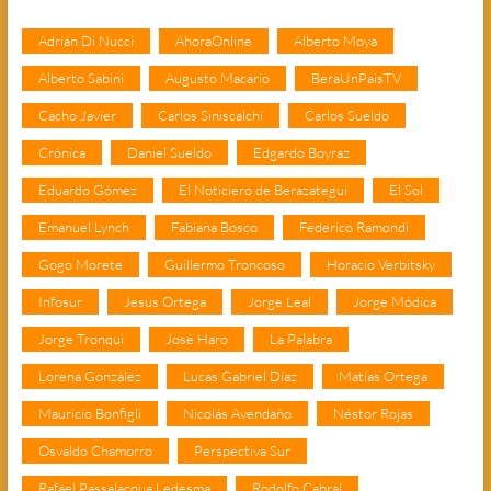
Adrián Di Nucci
AhoraOnline
Alberto Moya
Alberto Sabini
Augusto Macario
BeraUnPaisTV
Cacho Javier
Carlos Siniscalchi
Carlos Sueldo
Crónica
Daniel Sueldo
Edgardo Boyraz
Eduardo Gómez
El Noticiero de Berazategui
El Sol
Emanuel Lynch
Fabiana Bosco
Federico Ramondi
Gogo Morete
Guillermo Troncoso
Horacio Verbitsky
Infosur
Jesús Ortega
Jorge Leal
Jorge Módica
Jorge Tronqui
José Haro
La Palabra
Lorena González
Lucas Gabriel Díaz
Matías Ortega
Mauricio Bonfigli
Nicolás Avendaño
Néstor Rojas
Osvaldo Chamorro
Perspectiva Sur
Rafael Passalacqua Ledesma
Rodolfo Cabral