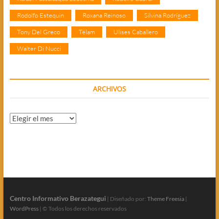
Rodolfo Estequin
Roxana Reinoso
Silvina Rodríguez
Tony Del Greco
Télam
Ulises Caballero
Walter Di Nucci
ARCHIVOS
Archivos
Centro Informativo Berazategui
| Diseñado por:
Theme Freesia
|
WordPress
| © Todos los derechos reservados