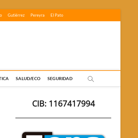
o
Gutiérrez
Pereyra
El Pato
TICA
SALUD/ECO
SEGURIDAD
CIB: 1167417994