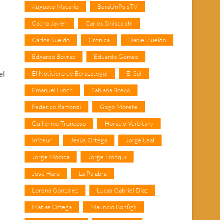
Augusto Macario
BeraUnPaisTV
Cacho Javier
Carlos Siniscalchi
Carlos Sueldo
Crónica
Daniel Sueldo
Edgardo Boyraz
Eduardo Gómez
El Noticiero de Berazategui
El Sol
el
Emanuel Lynch
Fabiana Bosco
Federico Ramondi
Gogo Morete
Guillermo Troncoso
Horacio Verbitsky
Infosur
Jesús Ortega
Jorge Leal
Jorge Módica
Jorge Tronqui
José Haro
La Palabra
Lorena González
Lucas Gabriel Díaz
Matías Ortega
Mauricio Bonfigli