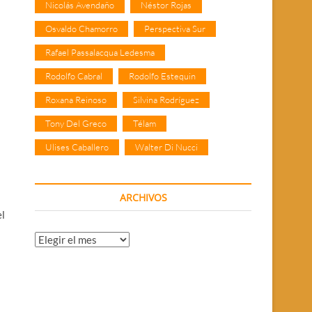
Nicolás Avendaño
Néstor Rojas
Osvaldo Chamorro
Perspectiva Sur
Rafael Passalacqua Ledesma
Rodolfo Cabral
Rodolfo Estequin
Roxana Reinoso
Silvina Rodríguez
Tony Del Greco
Télam
Ulises Caballero
Walter Di Nucci
ARCHIVOS
el
Archivos