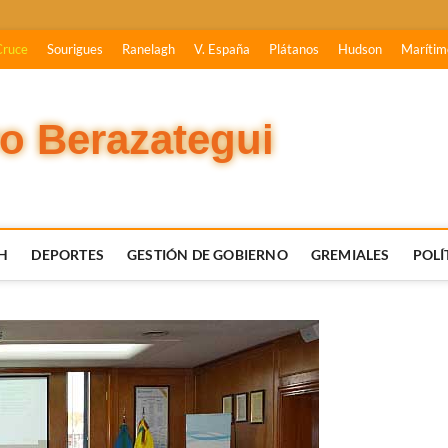
Cruce
Sourigues
Ranelagh
V. España
Plátanos
Hudson
Marítim
vo Berazategui
H
DEPORTES
GESTIÓN DE GOBIERNO
GREMIALES
POLÍ