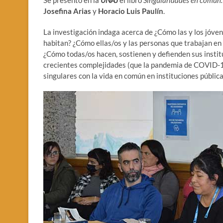
Se presentó en la
UNAJ
el libro
Singularidades en común. 
Josefina Arias
y
Horacio Luis Paulín
.
La investigación indaga acerca de ¿Cómo las y los jóve
habitan? ¿Cómo ellas/os y las personas que trabajan en e
¿Cómo todas/os hacen, sostienen y defienden sus institu
crecientes complejidades (que la pandemia de COVID-1
singulares con la vida en común en instituciones públic