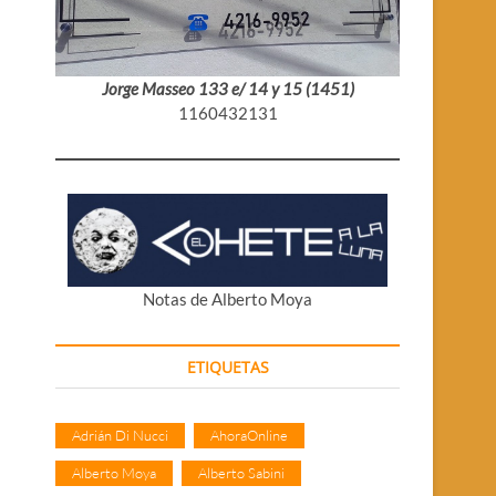
Jorge Masseo 133 e/ 14 y 15 (1451)
1160432131
Notas de Alberto Moya
ETIQUETAS
Adrián Di Nucci
AhoraOnline
Alberto Moya
Alberto Sabini