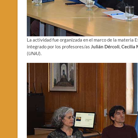
La actividad fue organizada en el marco de la materia 
integrado por los profesores/as
Julián Dércoli
,
Cecilia
(
UNAJ
).