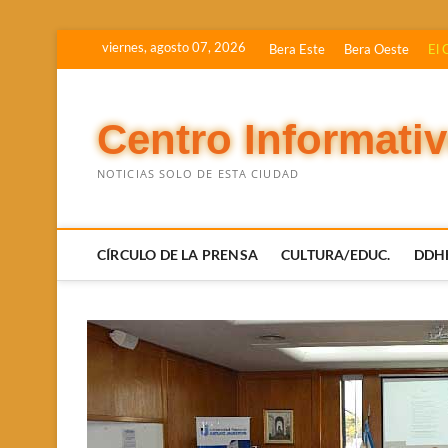
Saltar
viernes, agosto 07, 2026
Bera Este
Bera Oeste
El 
al
contenido
Centro Informati
NOTICIAS SOLO DE ESTA CIUDAD
CÍRCULO DE LA PRENSA
CULTURA/EDUC.
DDH