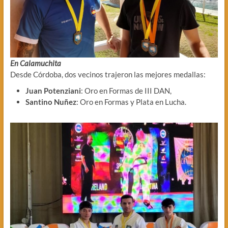
En Calamuchita
Desde Córdoba, dos vecinos trajeron las mejores medallas:
Juan Potenziani
: Oro en Formas de III DAN,
Santino Nuñez
: Oro en Formas y Plata en Lucha.