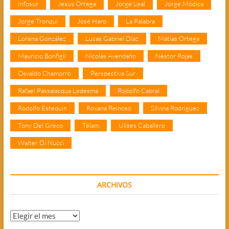
Infosur
Jesús Ortega
Jorge Leal
Jorge Módica
Jorge Tronqui
José Haro
La Palabra
Lorena González
Lucas Gabriel Díaz
Matías Ortega
Mauricio Bonfigli
Nicolás Avendaño
Néstor Rojas
Osvaldo Chamorro
Perspectiva Sur
Rafael Passalacqua Ledesma
Rodolfo Cabral
Rodolfo Estequin
Roxana Reinoso
Silvina Rodríguez
Tony Del Greco
Télam
Ulises Caballero
Walter Di Nucci
ARCHIVOS
Archivos