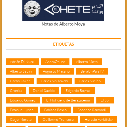
Notas de Alberto Moya
ETIQUETAS
Adrián Di Nucci
AhoraOnline
Alberto Moya
Alberto Sabini
Augusto Macario
BeraUnPaisTV
Cacho Javier
Carlos Siniscalchi
Carlos Sueldo
Crónica
Daniel Sueldo
Edgardo Boyraz
Eduardo Gómez
El Noticiero de Berazategui
El Sol
Emanuel Lynch
Fabiana Bosco
Federico Ramondi
Gogo Morete
Guillermo Troncoso
Horacio Verbitsky