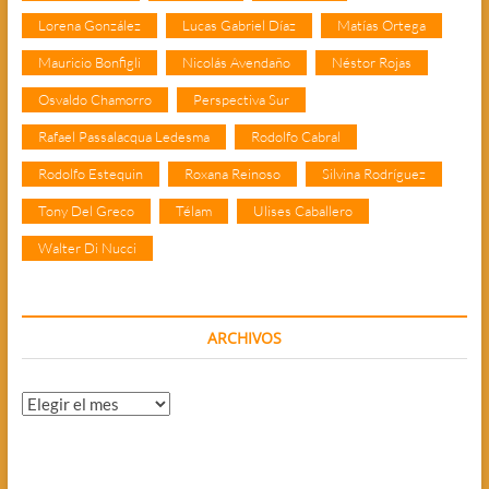
Lorena González
Lucas Gabriel Díaz
Matías Ortega
Mauricio Bonfigli
Nicolás Avendaño
Néstor Rojas
Osvaldo Chamorro
Perspectiva Sur
Rafael Passalacqua Ledesma
Rodolfo Cabral
Rodolfo Estequin
Roxana Reinoso
Silvina Rodríguez
Tony Del Greco
Télam
Ulises Caballero
Walter Di Nucci
ARCHIVOS
Archivos