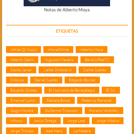
Notas de Alberto Moya
ETIQUETAS
Adrián Di Nucci
AhoraOnline
Alberto Moya
Alberto Sabini
Augusto Macario
BeraUnPaisTV
Cacho Javier
Carlos Siniscalchi
Carlos Sueldo
Crónica
Daniel Sueldo
Edgardo Boyraz
Eduardo Gómez
El Noticiero de Berazategui
El Sol
Emanuel Lynch
Fabiana Bosco
Federico Ramondi
Gogo Morete
Guillermo Troncoso
Horacio Verbitsky
Infosur
Jesús Ortega
Jorge Leal
Jorge Módica
Jorge Tronqui
José Haro
La Palabra