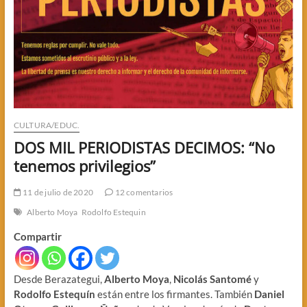
CULTURA/EDUC.
DOS MIL PERIODISTAS DECIMOS: “No
tenemos privilegios”
11 de julio de 2020
12 comentarios
Alberto Moya
Rodolfo Estequin
Compartir
Desde Berazategui,
Alberto Moya
,
Nicolás Santomé
y
Rodolfo Estequín
están entre los firmantes. También
Daniel