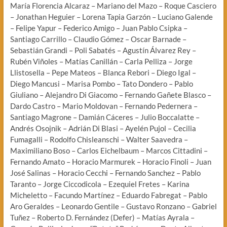
María Florencia Alcaraz – Mariano del Mazo – Roque Casciero
– Jonathan Heguier – Lorena Tapia Garzón – Luciano Galende
– Felipe Yapur – Federico Amigo – Juan Pablo Csipka –
Santiago Carrillo – Claudio Gómez – Oscar Barnade –
Sebastián Grandi – Poli Sabatés – Agustín Álvarez Rey –
Rubén Viñoles – Matías Canillán – Carla Pelliza – Jorge
Llistosella – Pepe Mateos – Blanca Rebori – Diego Igal –
Diego Mancusi – Marisa Pombo – Tato Dondero – Pablo
Giuliano – Alejandro Di Giacomo – Fernando Gañete Blasco –
Dardo Castro – Mario Moldovan – Fernando Pedernera –
Santiago Magrone – Damián Cáceres – Julio Boccalatte –
Andrés Osojnik – Adrián Di Blasi – Ayelén Pujol – Cecilia
Fumagalli – Rodolfo Chisleanschi – Walter Saavedra –
Maximiliano Boso – Carlos Eichelbaum – Marcos Cittadini –
Fernando Amato – Horacio Marmurek – Horacio Finoli – Juan
José Salinas – Horacio Cecchi – Fernando Sanchez – Pablo
Taranto – Jorge Ciccodicola – Ezequiel Fretes – Karina
Micheletto – Facundo Martínez – Eduardo Fabregat – Pablo
Aro Geraldes – Leonardo Gentile – Gustavo Ronzano – Gabriel
Tuñez – Roberto D. Fernández (Defer) – Matías Ayrala –