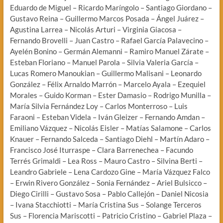
Eduardo de Miguel – Ricardo Maríngolo – Santiago Giordano –
Gustavo Reina – Guillermo Marcos Posada – Ángel Juárez –
Agustina Larrea – Nicolás Arturi – Virginia Giacosa –
Fernando Brovelli – Juan Castro – Rafael García Palavecino –
Ayelén Bonino – Germán Alemanni – Ramiro Manuel Zárate –
Esteban Floriano – Manuel Parola – Silvia Valeria García –
Lucas Romero Manoukian – Guillermo Malisani – Leonardo
González – Félix Arnaldo Marrón – Marcelo Ayala – Ezequiel
Morales – Guido Korman – Ester Damasio – Rodrigo Munilla –
María Silvia Fernández Loy – Carlos Monterroso – Luis
Faraoni – Esteban Videla – Iván Gleizer – Fernando Amdan –
Emiliano Vázquez – Nicolás Eisler – Matías Salamone – Carlos
Knauer – Fernando Salceda – Santiago Diehl – Martín Adaro –
Francisco José Iturraspe – Clara Barrenechea – Facundo
Terrés Grimaldi – Lea Ross – Mauro Castro – Silvina Berti –
Leandro Gabriele – Lena Cardozo Gine – María Vázquez Falco
– Erwin Rivero González – Sonia Fernández – Ariel Bulsicco –
Diego Cirilli – Gustavo Sosa – Pablo Callejón – Daniel Nicosia
– Ivana Stacchiotti – María Cristina Sus – Solange Terceros
Sus – Florencia Mariscotti – Patricio Cristino – Gabriel Plaza –