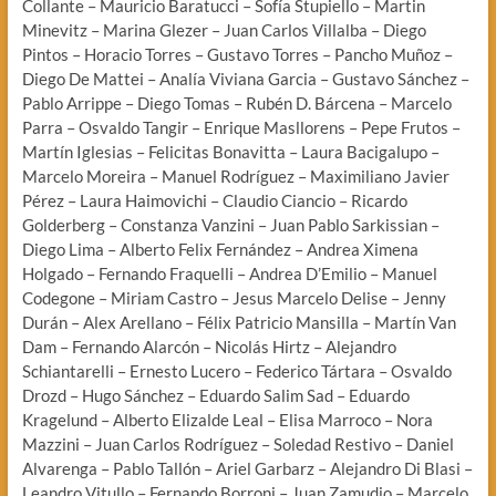
Collante – Mauricio Baratucci – Sofía Stupiello – Martin
Minevitz – Marina Glezer – Juan Carlos Villalba – Diego
Pintos – Horacio Torres – Gustavo Torres – Pancho Muñoz –
Diego De Mattei – Analía Viviana Garcia – Gustavo Sánchez –
Pablo Arrippe – Diego Tomas – Rubén D. Bárcena – Marcelo
Parra – Osvaldo Tangir – Enrique Masllorens – Pepe Frutos –
Martín Iglesias – Felicitas Bonavitta – Laura Bacigalupo –
Marcelo Moreira – Manuel Rodríguez – Maximiliano Javier
Pérez – Laura Haimovichi – Claudio Ciancio – Ricardo
Golderberg – Constanza Vanzini – Juan Pablo Sarkissian –
Diego Lima – Alberto Felix Fernández – Andrea Ximena
Holgado – Fernando Fraquelli – Andrea D’Emilio – Manuel
Codegone – Miriam Castro – Jesus Marcelo Delise – Jenny
Durán – Alex Arellano – Félix Patricio Mansilla – Martín Van
Dam – Fernando Alarcón – Nicolás Hirtz – Alejandro
Schiantarelli – Ernesto Lucero – Federico Tártara – Osvaldo
Drozd – Hugo Sánchez – Eduardo Salim Sad – Eduardo
Kragelund – Alberto Elizalde Leal – Elisa Marroco – Nora
Mazzini – Juan Carlos Rodríguez – Soledad Restivo – Daniel
Alvarenga – Pablo Tallón – Ariel Garbarz – Alejandro Di Blasi –
Leandro Vitullo – Fernando Borroni – Juan Zamudio – Marcelo