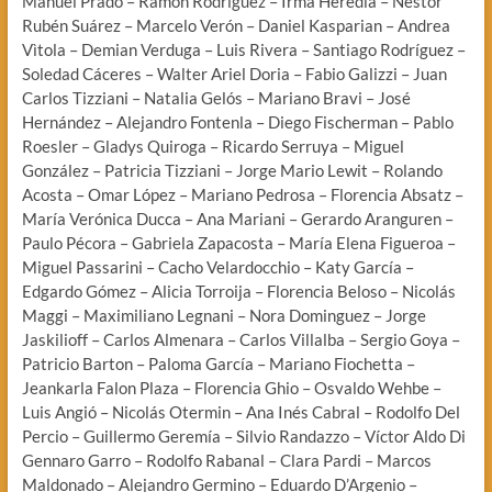
Manuel Prado – Ramón Rodríguez – Irma Heredia – Néstor
Rubén Suárez – Marcelo Verón – Daniel Kasparian – Andrea
Vìtola – Demian Verduga – Luis Rivera – Santiago Rodríguez –
Soledad Cáceres – Walter Ariel Doria – Fabio Galizzi – Juan
Carlos Tizziani – Natalia Gelós – Mariano Bravi – José
Hernández – Alejandro Fontenla – Diego Fischerman – Pablo
Roesler – Gladys Quiroga – Ricardo Serruya – Miguel
González – Patricia Tizziani – Jorge Mario Lewit – Rolando
Acosta – Omar López – Mariano Pedrosa – Florencia Absatz –
María Verónica Ducca – Ana Mariani – Gerardo Aranguren –
Paulo Pécora – Gabriela Zapacosta – María Elena Figueroa –
Miguel Passarini – Cacho Velardocchio – Katy García –
Edgardo Gómez – Alicia Torroija – Florencia Beloso – Nicolás
Maggi – Maximiliano Legnani – Nora Dominguez – Jorge
Jaskilioff – Carlos Almenara – Carlos Villalba – Sergio Goya –
Patricio Barton – Paloma García – Mariano Fiochetta –
Jeankarla Falon Plaza – Florencia Ghio – Osvaldo Wehbe –
Luis Angió – Nicolás Otermin – Ana Inés Cabral – Rodolfo Del
Percio – Guillermo Geremía – Silvio Randazzo – Víctor Aldo Di
Gennaro Garro – Rodolfo Rabanal – Clara Pardi – Marcos
Maldonado – Alejandro Germino – Eduardo D’Argenio –