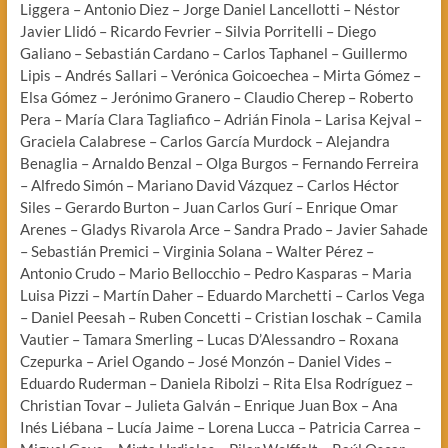
Liggera – Antonio Diez – Jorge Daniel Lancellotti – Néstor
Javier Llidó – Ricardo Fevrier – Silvia Porritelli – Diego
Galiano – Sebastián Cardano – Carlos Taphanel – Guillermo
Lipis – Andrés Sallari – Verónica Goicoechea – Mirta Gómez –
Elsa Gómez – Jerónimo Granero – Claudio Cherep – Roberto
Pera – María Clara Tagliafico – Adrián Finola – Larisa Kejval –
Graciela Calabrese – Carlos García Murdock – Alejandra
Benaglia – Arnaldo Benzal – Olga Burgos – Fernando Ferreira
– Alfredo Simón – Mariano David Vázquez – Carlos Héctor
Siles – Gerardo Burton – Juan Carlos Gurí – Enrique Omar
Arenes – Gladys Rivarola Arce – Sandra Prado – Javier Sahade
– Sebastián Premici – Virginia Solana – Walter Pérez –
Antonio Crudo – Mario Bellocchio – Pedro Kasparas – Maria
Luisa Pizzi – Martín Daher – Eduardo Marchetti – Carlos Vega
– Daniel Peesah – Ruben Concetti – Cristian Ioschak – Camila
Vautier – Tamara Smerling – Lucas D’Alessandro – Roxana
Czepurka – Ariel Ogando – José Monzón – Daniel Vides –
Eduardo Ruderman – Daniela Ribolzi – Rita Elsa Rodríguez –
Christian Tovar – Julieta Galván – Enrique Juan Box – Ana
Inés Liébana – Lucía Jaime – Lorena Lucca – Patricia Carrea –