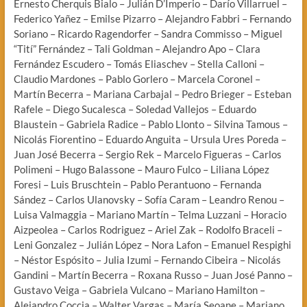
Ernesto Cherquis Bialo – Julián D’Imperio – Darío Villarruel –
Federico Yañez – Emilse Pizarro – Alejandro Fabbri – Fernando
Soriano – Ricardo Ragendorfer – Sandra Commisso – Miguel
“Tití” Fernández – Tali Goldman – Alejandro Apo – Clara
Fernández Escudero – Tomás Eliaschev – Stella Calloni –
Claudio Mardones – Pablo Gorlero – Marcela Coronel –
Martín Becerra – Mariana Carbajal – Pedro Brieger – Esteban
Rafele – Diego Sucalesca – Soledad Vallejos – Eduardo
Blaustein – Gabriela Radice – Pablo Llonto – Silvina Tamous –
Nicolás Fiorentino – Eduardo Anguita – Ursula Ures Poreda –
Juan José Becerra – Sergio Rek – Marcelo Figueras – Carlos
Polimeni – Hugo Balassone – Mauro Fulco – Liliana López
Foresi – Luis Bruschtein – Pablo Perantuono – Fernanda
Sández – Carlos Ulanovsky – Sofía Caram – Leandro Renou –
Luisa Valmaggia – Mariano Martín – Telma Luzzani – Horacio
Aizpeolea – Carlos Rodriguez – Ariel Zak – Rodolfo Braceli –
Leni Gonzalez – Julián López – Nora Lafon – Emanuel Respighi
– Néstor Espósito – Julia Izumi – Fernando Cibeira – Nicolás
Gandini – Martín Becerra – Roxana Russo – Juan José Panno –
Gustavo Veiga – Gabriela Vulcano – Mariano Hamilton –
Alejandro Coccia – Walter Vargas – María Seoane – Mariano