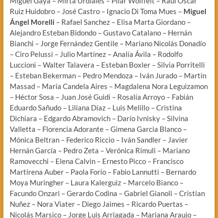
Miguel Gaya – Mirta Urdiales – Pilar Wolffelt – Raúl Oscar
Ruiz Huidobro – José Castro – Ignacio Di Toma Mues –
Miguel
Ángel Morelli
– Rafael Sanchez – Elisa Marta Giordano –
Alejandro Esteban Bidondo – Gustavo Catalano – Hernán
Bianchi – Jorge Fernández Gentile – Mariano Nicolás Donadío
– Ciro Pelussi – Julio Martínez – Analía Ávila – Rodolfo
Luccioni – Walter Talavera – Esteban Boxler – Silvia Porritelli
– Esteban Bekerman – Pedro Mendoza – Iván Jurado – Martín
Massad – María Candela Aires – Magdalena Nora Leguizamon
– Héctor Sosa – Juan José Guidi – Rosalía Arroyo – Fabián
Eduardo Sañudo – Liliana Díaz – Luis Melillo – Cristina
Dichiara – Edgardo Abramovich – Darío Ivnisky – Silvina
Valletta – Florencia Adorante – Gimena Garcia Blanco –
Mónica Beltran – Federico Riccio – Iván Sandler – Javier
Hernán García – Pedro Zeta – Verónica Rimuli – Mariano
Ramovecchi – Elena Calvin – Ernesto Picco – Francisco
Martirena Auber – Paola Forio – Fabio Lannutti – Bernardo
Moya Muringher – Laura Kalerguiz – Marcelo Bianco –
Facundo Onzari – Gerardo Codina – Gabriel Gianoli – Cristian
Nuñez – Nora Viater – Diego Jaimes – Ricardo Puertas –
Nicolás Marsico – Jorge Luis Arriagada – Mariana Araujo –