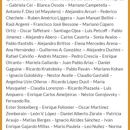
– Gabriela Cei – Bianca Ossola – Mariano Campetella –
Antonio F. Diez (el Mayolero) – Alejandro Arcuri – Federico
Chechele – Ruben Américo Liggera – Juan Manuel Bellini –
Raúl Argemí – Francisco José Bessone – Mariano Cúparo
Ortiz – Oscar Taffetani – Santiago Ojea – Luis Petcoff – Pablo
Jimenez – Alejandro Abero – Carlos Caserta – Sonia Avalos –
Pablo Ifantidis – Alejandro Brittos – Elena Mercedes Arena –
Ana Hernández – Guillermo A. González — Alejandro Duchini –
Rafael Calviño – Andrés Mazzeo – Pedro Crescia – Enrique
Otranto – Mariela Gallardo – Juan Pablo Arias – Daniel
Gaguine – Ricardo Krakobsky – Pablo Paván – Mariano Kohan
– Ignacio Golobisky – Nestor Avalle – Claudio Gastaldi –
Angelina Uzín Olleros – Ricardo López Dusil – María
Masquelet – Claudia Lorenzon – Ricardo Plazaola – Luis
Ampuero – Enrique Carlos Ameijeiras – Néstor Gorojovsky –
Fernando Re.
Ester Stekelberg – Enrique Follonier – Oscar Martínez
Zemborain – León V. López – Daniel Alberto Zárate – Patricia
Araujo – Matías Berges – Ignacio Alcides Sánchez – Iván
Enrique Gajardo Millas – Mario Paulela – Leo Nuñez – Norma