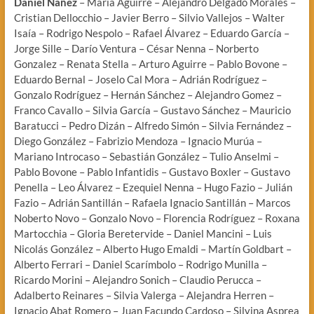
Daniel Ñañez
– María Aguirre – Alejandro Delgado Morales –
Cristian Dellocchio – Javier Berro – Silvio Vallejos – Walter
Isaía – Rodrigo Nespolo – Rafael Álvarez – Eduardo García –
Jorge Sille – Darío Ventura – César Nenna – Norberto
Gonzalez – Renata Stella – Arturo Aguirre – Pablo Bovone –
Eduardo Bernal – Joselo Cal Mora – Adrián Rodríguez –
Gonzalo Rodríguez – Hernán Sánchez – Alejandro Gomez –
Franco Cavallo – Silvia García – Gustavo Sánchez – Mauricio
Baratucci – Pedro Dizán – Alfredo Simón – Silvia Fernández –
Diego González – Fabrizio Mendoza – Ignacio Murúa –
Mariano Introcaso – Sebastián González – Tulio Anselmi –
Pablo Bovone – Pablo Infantidis – Gustavo Boxler – Gustavo
Penella – Leo Álvarez – Ezequiel Nenna – Hugo Fazio – Julián
Fazio – Adrián Santillán – Rafaela Ignacio Santillán – Marcos
Noberto Novo – Gonzalo Novo – Florencia Rodríguez – Roxana
Martocchia – Gloria Beretervide – Daniel Mancini – Luis
Nicolás González – Alberto Hugo Emaldi – Martín Goldbart –
Alberto Ferrari – Daniel Scarímbolo – Rodrigo Munilla –
Ricardo Morini – Alejandro Sonich – Claudio Perucca –
Adalberto Reinares – Silvia Valerga – Alejandra Herren –
Ignacio Abat Romero – Juan Facundo Cardoso – Silvina Asprea