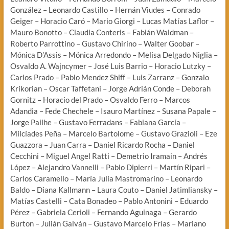
González – Leonardo Castillo – Hernán Viudes – Conrado
Geiger – Horacio Caró – Mario Giorgi – Lucas Matías Laflor –
Mauro Bonotto – Claudia Conteris – Fabián Waldman –
Roberto Parrottino – Gustavo Chirino – Walter Goobar –
Mónica D’Assis – Mónica Arredondo – Melisa Delgado Niglia –
Osvaldo A. Wajncymer – José Luis Barrio – Horacio Lutzky –
Carlos Prado – Pablo Mendez Shiff – Luis Zarranz – Gonzalo
Krikorian – Oscar Taffetani – Jorge Adrián Conde – Deborah
Gornitz – Horacio del Prado – Osvaldo Ferro – Marcos
Adandia – Fede Chechele – Isauro Martínez – Susana Papale –
Jorge Pailhe – Gustavo Ferradans – Fabiana García –
Milcíades Peña – Marcelo Bartolome – Gustavo Grazioli – Eze
Guazzora – Juan Carra – Daniel Ricardo Rocha – Daniel
Cecchini – Miguel Angel Ratti – Demetrio Iramain – Andrés
López – Alejandro Vannelli – Pablo Dipierri – Martín Ripari –
Carlos Caramello – María Julia Mastromarino – Leonardo
Baldo – Diana Kallmann – Laura Couto – Daniel Jatimliansky –
Matías Castelli – Cata Bonadeo – Pablo Antonini – Eduardo
Pérez – Gabriela Cerioli – Fernando Aguinaga – Gerardo
Burton – Julián Galván – Gustavo Marcelo Frías – Mariano