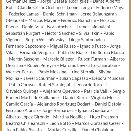
Germán Bellizzi – Jorge “Batata” Rodríguez – Dante Alberto
Rofi – Claudio César Orellano – Leonel Lenga – Federico Maya
– Federico Lamas – Daniel Schnitman – Jorge Belaunzaran
(Belauza) – Marcos Mayer – Federico Bianchini – Horacio
Paone – Daniel Vilá – Nora Anchart – Irene Haimovichi –
Sebastián Purgart – Héctor Sánchez – Silvia Itkin – Pablo
Vignone – Sergio Wischñevsky – Diego Santonovich –
Fernando Capotondo – Miguel Russo – Ignacio Fusco – Jorge
Vilas – Fernando Vergara – Pablo De Biase – Guillermo Blanco
– Martín Sassone – Marcelo Bilezer – Ruben Furman – Alberto
Dearriba – Rubén Pereyra – Mariano Levoratto Chiarabini –
Werner Pertot – Pablo Messina – Irina Sternik – Silvina
Molina – Javier Schurman – Julián Capasso – Débora Mundani
– Pablo Caruso – Rafael Saralegui – Leonardo Torresi –
Osvaldo Quiroga – Alejandra Quevedo – Patricia Valli – Sergio
Ranieri Mathilde Guillaume – Daniel Riera – Virginia Messi –
Camilo García – Alejandro Rodriguez Bodart – Daniel Datola –
Fernando Alonso – Jorge Bernárdez – Ignacio Guebara –
Alberto López Girondo – Martina Noailles – Hugo Presman –
Beatriz Chisleanschi – León Botto – Marcos González Cezer –
Juan Pablo Piscetta – Matias Cervilla – Daniel Cholakian –