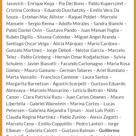
Jasovich – Enrique Kepa – Pía Del Bono – Pablo Kuperszmit –
Cristina Córdova – Eduardo Duschatzky – Emilio Vera Da
Souza – Esteban Mac Allister – Raquel Poblet – Marcelo
Manuele – Sergio Renna – Adolfo Morales – Sandra Bianchi –
Pablo Daniel Ovin – Gustavo Pando – Juan Manuel Foglia –
Rubén Digilio – Silvana Colombo – Miguel Angel Aranda –
Santiago Oscar Veiga – Alicia Márquez – Mario Cardoso –
Gonzalo Martinez – Jorge Déboli – Néstor García – Marcelo
Telez – Pablo Grinberg – Hernán Omar Kodjafachian – Sylvia
Schulein – Javier Biasotti – Facundo Carlomagno – Maria Rosa
Gómez – Mauro Galeano – Germán Tabares – Ariel Bumbalo –
Marta Vassallo – Francisco Cannone – Laura Santos –
Margarita Barnetson – Agustín Scarpelli – Gustavo Eduardo
Abrevaya – Marcelo Massarino – Leticia Beltrán – Nilda
Canon – Clara Patricia Razu – Juan Carlos Downes – Mauro
Libertella – Gabriel Wainstein – Marina Cortes – Lucas
Petersen – Gabriela Alejandra Tijman – José Luis Politi –
Claudia Regina Martínez – Pablo Zunino – Alexis Zegatti –
Marcelo Cena – Emilio Coppolillo – Pedro Lanteri – Jorge
Elbaum – Gabriela Calotti – Gustavo Baiman –
Guillermo