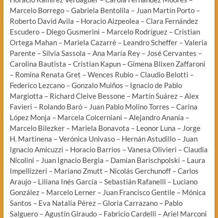
Marcelo Borrego – Gabriela Bentolila – Juan Martín Porto –
Roberto David Avila – Horacio Aizpeolea – Clara Fernández
Escudero – Diego Gusmerini – Marcelo Rodríguez – Cristian
Ortega Mahan – Mariela Cazarré – Leandro Scheffer – Valeria
Parente – Silvia Sassola – Ana María Rey – José Cervantes –
Carolina Bautista – Cristian Kapun – Gimena Blixen Zaffaroni
– Romina Renata Gret – Wences Rubio – Claudio Belotti –
Federico Lezcano – Gonzalo Muiños – Ignacio de Pablo
Margiotta – Richard Cleive Bessone – Martín Suárez – Alex
Favieri – Rolando Baró – Juan Pablo Molino Torres – Carina
López Monja – Marcela Colcerniani – Alejandro Anania –
Marcelo Bilezker – Mariela Bonavota – Leonor Luna – Jorge
H. Martinena – Verónica Univaso – Hernán Astudillo – Juan
Ignacio Amicuzzi – Horacio Barrios – Vanesa Olivieri – Claudia
Nicolini – Juan Ignacio Bergia – Damian Barischpolski – Laura
Impellizzeri – Mariano Zmutt – Nicolás Gerchunoff – Carlos
Araujo – Liliana Inés García – Sebastián Rafanelli – Luciano
González – Marcelo Lerner – Juan Francisco Gentile – Mónica
Santos – Eva Natalia Pérez – Gloria Carrazano – Pablo
Salguero – Agustín Giraudo – Fabricio Cardelli – Ariel Marconi