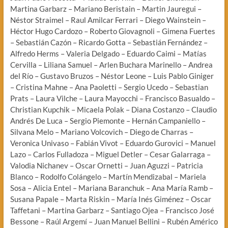
Martina Garbarz – Mariano Beristain – Martin Jauregui –
Néstor Straimel – Raul Amilcar Ferrari – Diego Wainstein –
Héctor Hugo Cardozo – Roberto Giovagnoli – Gimena Fuertes
– Sebastián Cazón – Ricardo Gotta – Sebastián Fernández –
Alfredo Herms – Valeria Delgado – Eduardo Caimi – Matías
Cervilla – Liliana Samuel – Arlen Buchara Marinello – Andrea
del Río – Gustavo Bruzos – Néstor Leone – Luis Pablo Giniger
– Cristina Mahne – Ana Paoletti – Sergio Ucedo – Sebastian
Prats – Laura Vilche – Laura Mayocchi – Francisco Basualdo –
Christian Kupchik – Micaela Polak – Diana Costanzo – Claudio
Andrés De Luca – Sergio Piemonte – Hernán Campaniello –
Silvana Melo – Mariano Volcovich – Diego de Charras –
Veronica Univaso – Fabián Vivot – Eduardo Gurovici – Manuel
Lazo – Carlos Fulladoza – Miguel Detler – Cesar Galarraga –
Valodia Nichanev – Oscar Ornetti – Juan Aguzzi – Patricia
Blanco – Rodolfo Colángelo – Martín Mendizabal – Mariela
Sosa – Alicia Entel – Mariana Baranchuk – Ana María Ramb –
Susana Papale – Marta Riskin – María Inés Giménez – Oscar
Taffetani – Martina Garbarz – Santiago Ojea – Francisco José
Bessone – Raúl Argemí – Juan Manuel Bellini – Rubén Américo