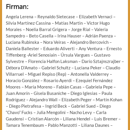
Firman:
Angela Lerena – Reynaldo Sietecase – Elizabeth Vernaci –
Silvia Martínez Cassina – Matías Martin – Víctor Hugo
Morales – Noelia Barral Grigera – Jorge Rial – Valeria
Sampedro – Beto Casella – Irina Hauser – Adrián Paenza –
Luciana Rubinska – Nora Veiras – Alejandro Bercovich –
Daniela Ballester – Eduardo Aliverti – Any Ventura – Ernesto
Tiffenberg -Ariel Senosiain – Úrsula Vargues – Gustavo
Sylvestre – Florencia Halfon Laksman – Darío Sztajnszrajber –
Débora D’Amato – Gabriel Schultz – Luciana Peker – Claudio
Villarruel – Miguel Repiso (Rep) – Antonella Valderrey –
Horacio González – Rosario Ayerdi – Ezequiel Fernández
Moores – María Moreno – Fabián Casas – Gabriela Pepe –
Juan Amorín – Gisela Busaniche – Diego Iglesias – Paula
Rodríguez – Alejandro Wall – Elizabeth Peger – Martín Kohan
– Diego Pietrafesa – Ingrid Beck – Gabriel Sued – Diego
“Chavo” Fucks – Julia Mengolini – Nacho Levy – Carla
Gaudensi – Cristian Alarcón – Liliana Hendel – Luis Bremer –
Tamara Tenembaum – Pablo Manzotti – Liliana Daunes –