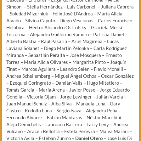
Simeoni – Stella Hernández – Luis Carbonell – Juliana Cabrera
– Soledad Mizerniuk – Félix José D’Andrea – María Alicia
Alvado – Silvina Caputo – Diego Vesciunas – Carlos Francisco
Holubica – Héctor Alejandro Ostrofsky – Graciela Mussi
Tiscornia – Alejandro Guillermo Romero – Patricia Daniel –
Alberto Bastia – Raúl Pasarin – Ariel Magirena – Lucas
Laviana Solanet – Diego Martín Zelonka – Carla Rodríguez
Miranda – Sebastián Peralta – José Mosquera – Ernesto
Torres – María Alicia Olivares – Margarita Pinto – Joaquín
Finat – Marcos Aguilera – Leandro Selén – Flavio Monalli –
Andrea Schellemberg – Miguel Ángel Ochoa – Oscar González
– Ezequiel Coringrato – Damián Valls – Hugo Mitetiero –
Tomás García – María Arena – Javier Posse – Jorge Eduardo
Gonella – Victoria Ojam – Jorge Lewinger – Julián Varela –
Juan Manuel Schulz – Alba Silva – Manuela Luna – Gary
Castro – Rodolfo Luna – Sergio Isaza – Alejandra Peña –
Fernando Álvarez – Fabián Mantaras – Néstor Manchini –
Alejo Demichelis – Laureano Barrera – Larry Levy – Andrea
Vulcano – Araceli Bellotta – Estela Pereyra – Malva Marani –
Victoria Avila – Esteban Zunino –
Daniel Otero
– José Luis Di