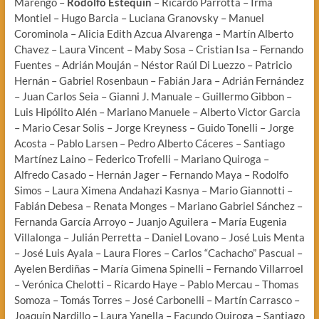
Marengo –
Rodolfo Estequin
– Ricardo Parrotta – Irma
Montiel – Hugo Barcia – Luciana Granovsky – Manuel
Corominola – Alicia Edith Azcua Alvarenga – Martín Alberto
Chavez – Laura Vincent – Maby Sosa – Cristian Isa – Fernando
Fuentes – Adrián Mouján – Néstor Raúl Di Luezzo – Patricio
Hernán – Gabriel Rosenbaun – Fabián Jara – Adrián Fernández
– Juan Carlos Seia – Gianni J. Manuale – Guillermo Gibbon –
Luis Hipólito Alén – Mariano Manuele – Alberto Victor Garcia
– Mario Cesar Solis – Jorge Kreyness – Guido Tonelli – Jorge
Acosta – Pablo Larsen – Pedro Alberto Cáceres – Santiago
Martínez Laino – Federico Trofelli – Mariano Quiroga –
Alfredo Casado – Hernán Jager – Fernando Maya – Rodolfo
Simos – Laura Ximena Andahazi Kasnya – Mario Giannotti –
Fabián Debesa – Renata Monges – Mariano Gabriel Sánchez –
Fernanda García Arroyo – Juanjo Aguilera – María Eugenia
Villalonga – Julián Perretta – Daniel Lovano – José Luis Menta
– José Luis Ayala – Laura Flores – Carlos “Cachacho” Pascual –
Ayelen Berdiñas – María Gimena Spinelli – Fernando Villarroel
– Verónica Chelotti – Ricardo Haye – Pablo Mercau – Thomas
Somoza – Tomás Torres – José Carbonelli – Martín Carrasco –
Joaquín Nardillo – Laura Yanella – Facundo Quiroga – Santiago