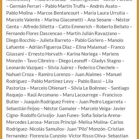
– Germán Ferrari – Pablo Martín Truffa – Andrés Asato –
Pablo Molina – Marcos Bentancourt – María Laura Urrutia –
Marcelo Valente – Marina Giacometti – Ana Seoane – Néstor
Genta – Alfredo Silletta – Catto Emmerich – Roberto Bellato –
Fernando Flores Dascencao – Martín Julián Ravazzano –
Diego Bocchio – Julieta Barreto – Pablo Gorlero – Manolo
Lafuente – Adrián Figueroa Díaz – Elina Malamud – Franco
Giussani – Ernesto Horvath – Karina Noriega – Mariens
Monzón – Tavo Cibreiro – Diego Leonoff – Gladys Stagno –
Leonardo Vazquez – Silvia Juárez – Federico Chechele –
Nahuel Croza – Ramiro Lorenzo – Juan Alaimes – Manuel
Rodríguez – Pablo Martínez Levy – Pablo Bassi – Lila
Pastoriza – Marcelo Ohienart – Silvia Le Boënnec – Santiago
Requejo – Raúl Arcomano – Maru Lacourrege – Francisco
Butler – Joaquín Rodríguez Freire – Juan Pedro Legarreta –
Sebastián Feijoo – Néstor Gamaler – Marcelo Veiga- Javier
Cigno- Rodolfo Grivaljo- Juan Funes- Sofia Solaria Arena-
Mercedes Larosa- Marcos Principi- Melisa Molina- Carlos
Rodríguez- Nicolás Samuilov- Juan “Pilo” Monzón- Cristian
Fernandez- Florencia Cunzolo- Víctor Risso Oliva- Sebastian