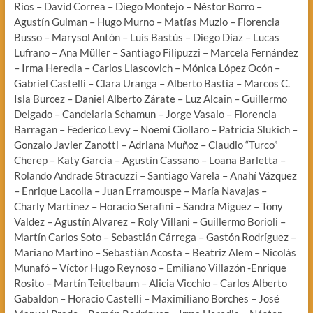
Ríos – David Correa – Diego Montejo – Néstor Borro –
Agustín Gulman – Hugo Murno – Matías Muzio – Florencia
Busso – Marysol Antón – Luis Bastús – Diego Díaz – Lucas
Lufrano – Ana Müller – Santiago Filipuzzi – Marcela Fernández
– Irma Heredia – Carlos Liascovich – Mónica López Ocón –
Gabriel Castelli – Clara Uranga – Alberto Bastia – Marcos C.
Isla Burcez – Daniel Alberto Zárate – Luz Alcain – Guillermo
Delgado – Candelaria Schamun – Jorge Vasalo – Florencia
Barragan – Federico Levy – Noemí Ciollaro – Patricia Slukich –
Gonzalo Javier Zanotti – Adriana Muñoz – Claudio “Turco”
Cherep – Katy García – Agustín Cassano – Loana Barletta –
Rolando Andrade Stracuzzi – Santiago Varela – Anahí Vázquez
– Enrique Lacolla – Juan Erramouspe – María Navajas –
Charly Martínez – Horacio Serafini – Sandra Miguez – Tony
Valdez – Agustín Alvarez – Roly Villani – Guillermo Borioli –
Martín Carlos Soto – Sebastián Cárrega – Gastón Rodríguez –
Mariano Martino – Sebastián Acosta – Beatriz Alem – Nicolás
Munafó – Víctor Hugo Reynoso – Emiliano Villazón -Enrique
Rosito – Martín Teitelbaum – Alicia Vicchio – Carlos Alberto
Gabaldon – Horacio Castelli – Maximiliano Borches – José