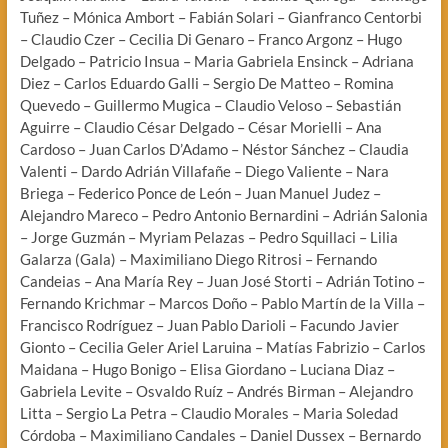
Tuñez – Mónica Ambort – Fabián Solari – Gianfranco Centorbi
– Claudio Czer – Cecilia Di Genaro – Franco Argonz – Hugo
Delgado – Patricio Insua – Maria Gabriela Ensinck – Adriana
Diez – Carlos Eduardo Galli – Sergio De Matteo – Romina
Quevedo – Guillermo Mugica – Claudio Veloso – Sebastián
Aguirre – Claudio César Delgado – César Morielli – Ana
Cardoso – Juan Carlos D’Adamo – Néstor Sánchez – Claudia
Valenti – Dardo Adrián Villafañe – Diego Valiente – Nara
Briega – Federico Ponce de León – Juan Manuel Judez –
Alejandro Mareco – Pedro Antonio Bernardini – Adrián Salonia
– Jorge Guzmán – Myriam Pelazas – Pedro Squillaci – Lilia
Galarza (Gala) – Maximiliano Diego Ritrosi – Fernando
Candeias – Ana María Rey – Juan José Storti – Adrián Totino –
Fernando Krichmar – Marcos Doño – Pablo Martín de la Villa –
Francisco Rodríguez – Juan Pablo Darioli – Facundo Javier
Gionto – Cecilia Geler Ariel Laruina – Matías Fabrizio – Carlos
Maidana – Hugo Bonigo – Elisa Giordano – Luciana Diaz –
Gabriela Levite – Osvaldo Ruíz – Andrés Birman – Alejandro
Litta – Sergio La Petra – Claudio Morales – Maria Soledad
Córdoba – Maximiliano Candales – Daniel Dussex – Bernardo