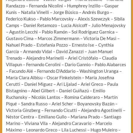
Randazzo – Fernanda Nicolini – Humphrey Inzillo – Gaspar
Kunis – Natalia Vinelli – Jorge Búsico – Andrés Burgo –
Federico Kukso – Pablo Marcovsky – Alexis Szewczyk – Sibila
Camps – Daniel Retamozo – Lucía Aisicoff – Julio Menajovsky
– Agustín Lecchi – Pablo Ramón – Sol Rodríguez Garnica –
Gustavo Cima – Marcos Zimmermann – Victoria De Masi –
Nahuel Prado – Estefanía Pozzo – Ernesto Ise – Cynthia
García – Armando Vidal – David Zanazzi – Juan Manuel
Trenado – Alejandro Marinelli – Ariel Cristófalo – Claudia
Villapun – Fernando Cerolini – Darío Gannio – Pablo Alabarces
– Facundo Alé – Fernando D’Addario – Washington Uranga –
María Clara Albisu – Oscar Finkelstein – María Josefina
Cerutti – Daniel Miguez – Ari Lijalad – Ariel Greco – Paula
Bistagnino – Abel Gilbert – Daniel Guiñazú – Emilio
Ruchansky – Nicolás Lantos – Romina Calderaro – Martín
Piqué – Sandra Russo – Ariel Scher – Boyanovsky Bazán –
Victoria Ginzberg – Fernando Cicutti – Alejandro Agostinelli –
Néstor Centra – Emiliano Gullo – Mariana Prado – Santiago
Marino – Viviana Vila – Alejandro Caravario – Marcelo
Máximo – Leonardo Greco – Lila Luchessi – Hugo Muleiro –