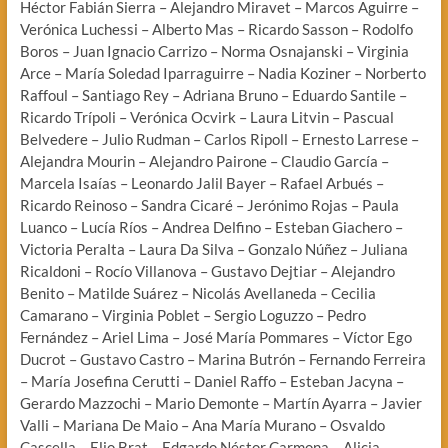
Héctor Fabián Sierra – Alejandro Miravet – Marcos Aguirre –
Verónica Luchessi – Alberto Mas – Ricardo Sasson – Rodolfo
Boros – Juan Ignacio Carrizo – Norma Osnajanski – Virginia
Arce – María Soledad Iparraguirre – Nadia Koziner – Norberto
Raffoul – Santiago Rey – Adriana Bruno – Eduardo Santile –
Ricardo Trípoli – Verónica Ocvirk – Laura Litvin – Pascual
Belvedere – Julio Rudman – Carlos Ripoll – Ernesto Larrese –
Alejandra Mourin – Alejandro Pairone – Claudio García –
Marcela Isaías – Leonardo Jalil Bayer – Rafael Arbués –
Ricardo Reinoso – Sandra Cicaré – Jerónimo Rojas – Paula
Luanco – Lucía Ríos – Andrea Delfino – Esteban Giachero –
Victoria Peralta – Laura Da Silva – Gonzalo Núñez – Juliana
Ricaldoni – Rocío Villanova – Gustavo Dejtiar – Alejandro
Benito – Matilde Suárez – Nicolás Avellaneda – Cecilia
Camarano – Virginia Poblet – Sergio Loguzzo – Pedro
Fernández – Ariel Lima – José María Pommares – Víctor Ego
Ducrot – Gustavo Castro – Marina Butrón – Fernando Ferreira
– María Josefina Cerutti – Daniel Raffo – Esteban Jacyna –
Gerardo Mazzochi – Mario Demonte – Martín Ayarra – Javier
Valli – Mariana De Maio – Ana María Murano – Osvaldo
Cascella – Elio Brat – Edgardo Néstor Carmona – Alicia