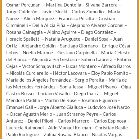
Osmar Percudani – Martina Dentella – Silvana Barrera –
Jorge Calderón – Javier Slucki – Carlos Zamudio – María
Nuñez – Alicia Márquez – Francisco Peralta – Cristian
Cimminelli – Delia Alicia Piña – Alejandro Álvarez Coronel –
Rosana Calneggia – Albino Aguirre – Diego González –
Horacio Spalletti – Natalia Aruguete – Daniel Sosa – Juan
Ortiz – Alejandro Goldin – Santiago Giordano – Enrique César
Lobos – Noelia Marone – Gustavo Carpinella – María Celeste
del Bianco – Alejandra Pía Gestoso – Sabino Cabrera – Fátima
Cejas – Víctor Schajovitsch – Lucas Montero – Alfredo Barros
– Nicolás Curciarello – Héctor Lacovara – Eloy Pablo Pomito –
María de los Ángeles Fernández – Sergio Peralta – María de
las Mercedes Fernández – Sonia Tessa – Miguel Pisano – Olga
Castro Busso – Luciano Vasallo – Diego Ibarra – Miguel
Mendoza Padilla – Martín De Rose – Josefina Figueroa –
Emanuel Gall – Jorge Alberto Gialluca – Ludovico José Nardo
– Oscar Agustín Merlo – Juan Strasnoy Peyre – Carlos
Antunez – Daniel Piloni – Carlos Marrero – Carlos Espinosa –
Lucrecia Raimondi – Aldo Manuel Rotman – Christian Basile –
Pablo Rodríguez – Zulma Rosana Blanco – Nicolás Vargas –