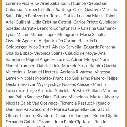
Lorenzo Pisarello- Ariel Zeballos “El Cumpa”- Sebastián
Colombo- Norberto Tallon- Santiago Oroz- Gustavo Marcelo
Sala- Diego Penizzotto- Teresa Gatto- Luciana Mazza Toimil-
Ariel Guiliani- Lidia Cristina Cetrini- Carlos Prieto Quipildor-
Soledad Barruti- Leandro Compton Hall- Cristina Caamaño-
Lydia Miche- Manuel Lopez Melograno- María Schultz-
Osvaldo Aguirre- Alejandro Do Carmo- Ricardo D-
Goldberger- Nico Brutti- Alvaro Cervella- Edgardo Fontana-
Ubaldo Bilbao- Verónica Solina- Claudio de Moya- Ana
Valentino- Miguel Angel Ferrari- C. Adrián Muoyo- Nora
Noemi Trumper- Gabriel Link- Marcelo Sosa- Ramiro García
Valentinuz- Manuel Herrera- Adriana Rivarosa- Vanessa
Lerner- Nicolás Proietto- Francisco Guillermo Panero- Felipe
Deslarmes- Ivan Wyszynskyj- Nicolás Alessio- Martín
Latorraca- Jorge Atencio- Gabriela Presta- Giuliana Marson-
Juan Pablo Sanchez Díaz- Tatiana Michelena- Matías Alvarez-
Nicolás Caleb Van Oosveldt- Florencia Restucci- Ignacio
Damiani- Pablo Scorofitz- Marisa Carpinella- Laura Díaz
Olmos- Leandro Rivadero- Claudio Villamayor- Ruben Digilio –
Fernando Gabriel Grone – Juan Pablo Cipriota – Bettina