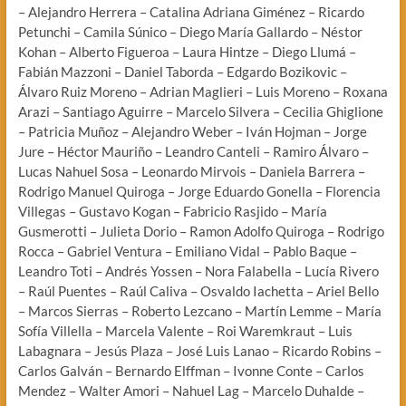
– Alejandro Herrera – Catalina Adriana Giménez – Ricardo
Petunchi – Camila Súnico – Diego María Gallardo – Néstor
Kohan – Alberto Figueroa – Laura Hintze – Diego Llumá –
Fabián Mazzoni – Daniel Taborda – Edgardo Bozikovic –
Álvaro Ruiz Moreno – Adrian Maglieri – Luis Moreno – Roxana
Arazi – Santiago Aguirre – Marcelo Silvera – Cecilia Ghiglione
– Patricia Muñoz – Alejandro Weber – Iván Hojman – Jorge
Jure – Héctor Mauriño – Leandro Canteli – Ramiro Álvaro –
Lucas Nahuel Sosa – Leonardo Mirvois – Daniela Barrera –
Rodrigo Manuel Quiroga – Jorge Eduardo Gonella – Florencia
Villegas – Gustavo Kogan – Fabricio Rasjido – María
Gusmerotti – Julieta Dorio – Ramon Adolfo Quiroga – Rodrigo
Rocca – Gabriel Ventura – Emiliano Vidal – Pablo Baque –
Leandro Toti – Andrés Yossen – Nora Falabella – Lucía Rivero
– Raúl Puentes – Raúl Caliva – Osvaldo Iachetta – Ariel Bello
– Marcos Sierras – Roberto Lezcano – Martín Lemme – María
Sofía Villella – Marcela Valente – Roi Waremkraut – Luis
Labagnara – Jesús Plaza – José Luis Lanao – Ricardo Robins –
Carlos Galván – Bernardo Elffman – Ivonne Conte – Carlos
Mendez – Walter Amori – Nahuel Lag – Marcelo Duhalde –