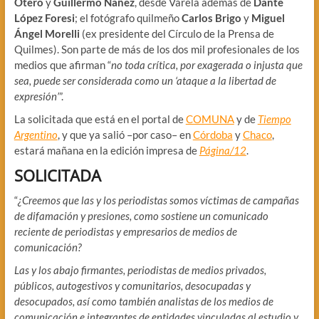
Otero
y
Guillermo Ñañez
, desde Varela además de
Dante
López Foresi
; el fotógrafo quilmeño
Carlos Brigo
y
Miguel
Ángel Morelli
(ex presidente del Círculo de la Prensa de
Quilmes). Son parte de más de los dos mil profesionales de los
medios que afirman “
no toda crítica, por exagerada o injusta que
sea, puede ser considerada como un ‘ataque a la libertad de
expresión’
”.
La solicitada que está en el portal de
COMUNA
y de
Tiempo
Argentino
, y que ya salió –por caso– en
Córdoba
y
Chaco
,
estará mañana en la edición impresa de
Página/12
.
SOLICITADA
“
¿Creemos que las y los periodistas somos víctimas de campañas
de difamación y presiones, como sostiene un comunicado
reciente de periodistas y empresarios de medios de
comunicación?
Las y los abajo firmantes, periodistas de medios privados,
públicos, autogestivos y comunitarios, desocupadas y
desocupados, así como también analistas de los medios de
comunicación e integrantes de entidades vinculadas al estudio y