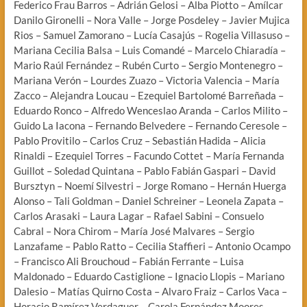
Federico Frau Barros – Adrián Gelosi – Alba Piotto – Amílcar
Danilo Gironelli – Nora Valle – Jorge Posdeley – Javier Mujica
Rios – Samuel Zamorano – Lucía Casajús – Rogelia Villasuso –
Mariana Cecilia Balsa – Luis Comandé – Marcelo Chiaradía –
Mario Raúl Fernández – Rubén Curto – Sergio Montenegro –
Mariana Verón – Lourdes Zuazo – Victoria Valencia – María
Zacco – Alejandra Loucau – Ezequiel Bartolomé Barreñada –
Eduardo Ronco – Alfredo Wenceslao Aranda – Carlos Milito –
Guido La Iacona – Fernando Belvedere – Fernando Ceresole –
Pablo Provitilo – Carlos Cruz – Sebastián Hadida – Alicia
Rinaldi – Ezequiel Torres – Facundo Cottet – María Fernanda
Guillot – Soledad Quintana – Pablo Fabián Gaspari – David
Bursztyn – Noemí Silvestri – Jorge Romano – Hernán Huerga
Alonso – Tali Goldman – Daniel Schreiner – Leonela Zapata –
Carlos Arasaki – Laura Lagar – Rafael Sabini – Consuelo
Cabral – Nora Chirom – María José Malvares – Sergio
Lanzafame – Pablo Ratto – Cecilia Staffieri – Antonio Ocampo
– Francisco Ali Brouchoud – Fabián Ferrante – Luisa
Maldonado – Eduardo Castiglione – Ignacio Llopis – Mariano
Dalesio – Matías Quirno Costa – Alvaro Fraiz – Carlos Vaca –
Horacio Ramírez Verdaguer – Carola Fernández Moores –