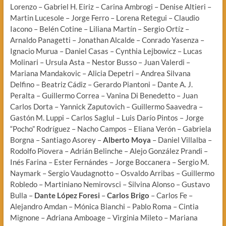
Lorenzo – Gabriel H. Eiriz – Carina Ambrogi – Denise Altieri –
Martin Lucesole – Jorge Ferro – Lorena Retegui – Claudio
Iacono – Belén Cotine – Liliana Martín – Sergio Ortíz –
Arnaldo Panagetti – Jonathan Alcalde – Conrado Yasenza –
Ignacio Murua – Daniel Casas – Cynthia Lejbowicz – Lucas
Molinari – Ursula Asta – Nestor Busso – Juan Valerdi –
Mariana Mandakovic – Alicia Depetri – Andrea Silvana
Delfino – Beatriz Cádiz – Gerardo Piantoni – Dante A. J.
Peralta – Guillermo Correa – Vanina Di Benedetto – Juan
Carlos Dorta – Yannick Zaputovich – Guillermo Saavedra –
Gastón M. Luppi – Carlos Saglul – Luis Darío Pintos – Jorge
“Pocho” Rodríguez – Nacho Campos – Eliana Verón – Gabriela
Borgna – Santiago Asorey –
Alberto Moya
– Daniel Villalba –
Rodolfo Piovera – Adrián Belinche – Alejo González Prandi –
Inés Farina – Ester Fernándes – Jorge Boccanera – Sergio M.
Naymark – Sergio Vaudagnotto – Osvaldo Arribas – Guillermo
Robledo – Martiniano Nemirovsci – Silvina Alonso – Gustavo
Bulla –
Dante López Foresi
–
Carlos Brigo
– Carlos Fe –
Alejandro Amdan – Mónica Bianchi – Pablo Roma – Cintia
Mignone – Adriana Amboage – Virginia Mileto – Mariana