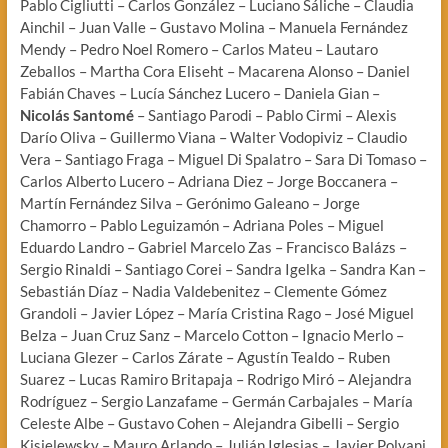
Pablo Cigliutti – Carlos González – Luciano Sáliche – Claudia
Ainchil – Juan Valle – Gustavo Molina – Manuela Fernández
Mendy – Pedro Noel Romero – Carlos Mateu – Lautaro
Zeballos – Martha Cora Eliseht – Macarena Alonso – Daniel
Fabián Chaves – Lucía Sánchez Lucero – Daniela Gian –
Nicolás Santomé
– Santiago Parodi – Pablo Cirmi – Alexis
Darío Oliva – Guillermo Viana – Walter Vodopiviz – Claudio
Vera – Santiago Fraga – Miguel Di Spalatro – Sara Di Tomaso –
Carlos Alberto Lucero – Adriana Diez – Jorge Boccanera –
Martín Fernández Silva – Gerónimo Galeano – Jorge
Chamorro – Pablo Leguizamón – Adriana Poles – Miguel
Eduardo Landro – Gabriel Marcelo Zas – Francisco Balázs –
Sergio Rinaldi – Santiago Corei – Sandra Igelka – Sandra Kan –
Sebastián Díaz – Nadia Valdebenitez – Clemente Gómez
Grandoli – Javier López – María Cristina Rago – José Miguel
Belza – Juan Cruz Sanz – Marcelo Cotton – Ignacio Merlo –
Luciana Glezer – Carlos Zárate – Agustín Tealdo – Ruben
Suarez – Lucas Ramiro Britapaja – Rodrigo Miró – Alejandra
Rodríguez – Sergio Lanzafame – Germán Carbajales – María
Celeste Albe – Gustavo Cohen – Alejandra Gibelli – Sergio
Kisielewsky – Mauro Arlando – Julián Iglesias – Javier Polvani