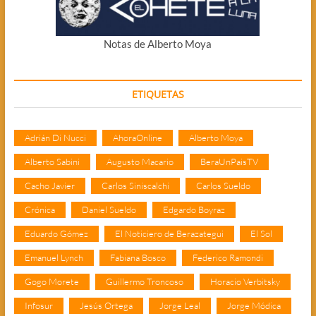
Notas de Alberto Moya
ETIQUETAS
Adrián Di Nucci
AhoraOnline
Alberto Moya
Alberto Sabini
Augusto Macario
BeraUnPaisTV
Cacho Javier
Carlos Siniscalchi
Carlos Sueldo
Crónica
Daniel Sueldo
Edgardo Boyraz
Eduardo Gómez
El Noticiero de Berazategui
El Sol
Emanuel Lynch
Fabiana Bosco
Federico Ramondi
Gogo Morete
Guillermo Troncoso
Horacio Verbitsky
Infosur
Jesús Ortega
Jorge Leal
Jorge Módica