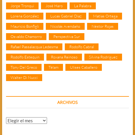
Jorge Tronqui
José Haro
La Palabra
Lorena González
Lucas Gabriel Díaz
Matías Ortega
Mauricio Bonfigli
Nicolás Avendaño
Néstor Rojas
Osvaldo Chamorro
Perspectiva Sur
Rafael Passalacqua Ledesma
Rodolfo Cabral
Rodolfo Estequin
Roxana Reinoso
Silvina Rodríguez
Tony Del Greco
Télam
Ulises Caballero
Walter Di Nucci
ARCHIVOS
Archivos