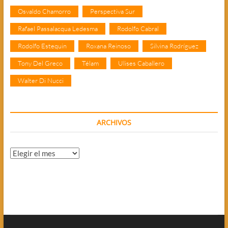
Osvaldo Chamorro
Perspectiva Sur
Rafael Passalacqua Ledesma
Rodolfo Cabral
Rodolfo Estequin
Roxana Reinoso
Silvina Rodríguez
Tony Del Greco
Télam
Ulises Caballero
Walter Di Nucci
ARCHIVOS
Archivos