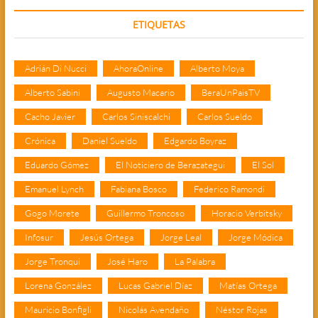
ETIQUETAS
Adrián Di Nucci
AhoraOnline
Alberto Moya
Alberto Sabini
Augusto Macario
BeraUnPaisTV
Cacho Javier
Carlos Siniscalchi
Carlos Sueldo
Crónica
Daniel Sueldo
Edgardo Boyraz
Eduardo Gómez
El Noticiero de Berazategui
El Sol
Emanuel Lynch
Fabiana Bosco
Federico Ramondi
Gogo Morete
Guillermo Troncoso
Horacio Verbitsky
Infosur
Jesús Ortega
Jorge Leal
Jorge Módica
Jorge Tronqui
José Haro
La Palabra
Lorena González
Lucas Gabriel Díaz
Matías Ortega
Mauricio Bonfigli
Nicolás Avendaño
Néstor Rojas