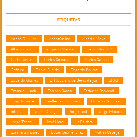
ETIQUETAS
Adrián Di Nucci
AhoraOnline
Alberto Moya
Alberto Sabini
Augusto Macario
BeraUnPaisTV
Cacho Javier
Carlos Siniscalchi
Carlos Sueldo
Crónica
Daniel Sueldo
Edgardo Boyraz
Eduardo Gómez
El Noticiero de Berazategui
El Sol
Emanuel Lynch
Fabiana Bosco
Federico Ramondi
Gogo Morete
Guillermo Troncoso
Horacio Verbitsky
Infosur
Jesús Ortega
Jorge Leal
Jorge Módica
Jorge Tronqui
José Haro
La Palabra
Lorena González
Lucas Gabriel Díaz
Matías Ortega