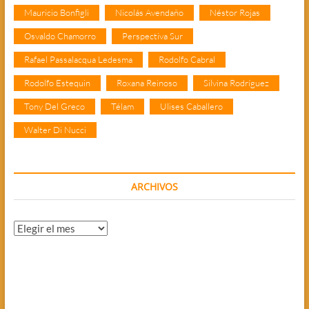
Mauricio Bonfigli
Nicolás Avendaño
Néstor Rojas
Osvaldo Chamorro
Perspectiva Sur
Rafael Passalacqua Ledesma
Rodolfo Cabral
Rodolfo Estequin
Roxana Reinoso
Silvina Rodríguez
Tony Del Greco
Télam
Ulises Caballero
Walter Di Nucci
ARCHIVOS
Archivos