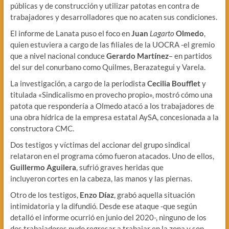
públicas y de construcción y utilizar patotas en contra de
trabajadores y desarrolladores que no acaten sus condiciones.
El informe de Lanata puso el foco en
Juan
Lagarto
Olmedo
,
quien estuviera a cargo de las filiales de la UOCRA -el gremio
que a nivel nacional conduce
Gerardo Martínez
– en partidos
del sur del conurbano como Quilmes, Berazategui y Varela.
La investigación, a cargo de la periodista
Cecilia Boufflet
y
titulada «Sindicalismo en provecho propio», mostró cómo una
patota que respondería a Olmedo atacó a los trabajadores de
una obra hídrica de la empresa estatal AySA, concesionada a la
constructora CMC.
Dos testigos y víctimas del accionar del grupo sindical
relataron en el programa cómo fueron atacados. Uno de ellos,
Guillermo Aguilera
, sufrió graves heridas que
incluyeron cortes en la cabeza, las manos y las piernas.
Otro de los testigos,
Enzo Díaz
, grabó aquella situación
intimidatoria y la difundió. Desde ese ataque -que según
detalló el informe ocurrió en junio del 2020-, ninguno de los
dos trabajadores pudo regresar a trabajar en la zona y son