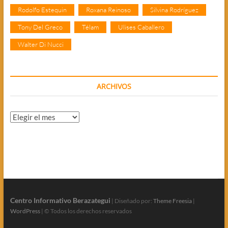
Rodolfo Estequin
Roxana Reinoso
Silvina Rodríguez
Tony Del Greco
Télam
Ulises Caballero
Walter Di Nucci
ARCHIVOS
Archivos
Centro Informativo Berazategui
| Diseñado por:
Theme Freesia
|
WordPress
| © Todos los derechos reservados