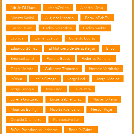
Adrián Di Nucci
AhoraOnline
Alberto Moya
Alberto Sabini
Augusto Macario
BeraUnPaisTV
Cacho Javier
Carlos Siniscalchi
Carlos Sueldo
Crónica
Daniel Sueldo
Edgardo Boyraz
Eduardo Gómez
El Noticiero de Berazategui
El Sol
Emanuel Lynch
Fabiana Bosco
Federico Ramondi
Gogo Morete
Guillermo Troncoso
Horacio Verbitsky
Infosur
Jesús Ortega
Jorge Leal
Jorge Módica
Jorge Tronqui
José Haro
La Palabra
Lorena González
Lucas Gabriel Díaz
Matías Ortega
Mauricio Bonfigli
Nicolás Avendaño
Néstor Rojas
Osvaldo Chamorro
Perspectiva Sur
Rafael Passalacqua Ledesma
Rodolfo Cabral