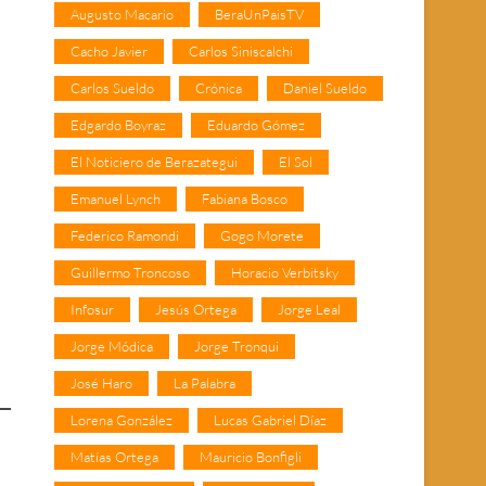
Augusto Macario
BeraUnPaisTV
Cacho Javier
Carlos Siniscalchi
Carlos Sueldo
Crónica
Daniel Sueldo
Edgardo Boyraz
Eduardo Gómez
El Noticiero de Berazategui
El Sol
Emanuel Lynch
Fabiana Bosco
Federico Ramondi
Gogo Morete
Guillermo Troncoso
Horacio Verbitsky
Infosur
Jesús Ortega
Jorge Leal
Jorge Módica
Jorge Tronqui
José Haro
La Palabra
Lorena González
Lucas Gabriel Díaz
Matías Ortega
Mauricio Bonfigli