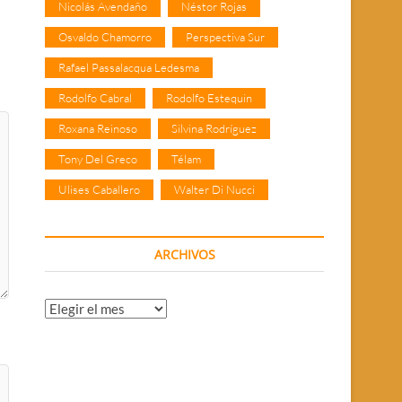
Nicolás Avendaño
Néstor Rojas
Osvaldo Chamorro
Perspectiva Sur
Rafael Passalacqua Ledesma
Rodolfo Cabral
Rodolfo Estequin
Roxana Reinoso
Silvina Rodríguez
Tony Del Greco
Télam
Ulises Caballero
Walter Di Nucci
ARCHIVOS
Archivos