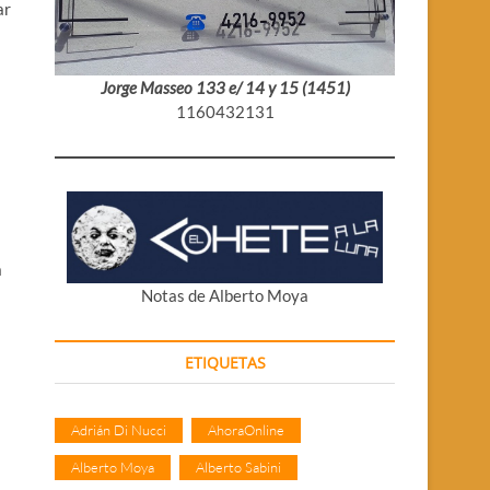
ar
Jorge Masseo 133 e/ 14 y 15 (1451)
1160432131
a
Notas de Alberto Moya
ETIQUETAS
Adrián Di Nucci
AhoraOnline
Alberto Moya
Alberto Sabini