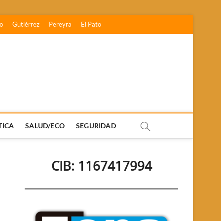
o
Gutiérrez
Pereyra
El Pato
TICA
SALUD/ECO
SEGURIDAD
CIB: 1167417994