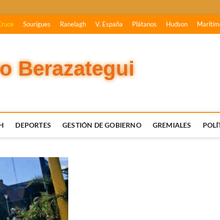
Cruce
Sourigues
Ranelagh
V. España
Plátanos
Hudson
Marítim
vo Berazategui
H
DEPORTES
GESTIÓN DE GOBIERNO
GREMIALES
POLÍ