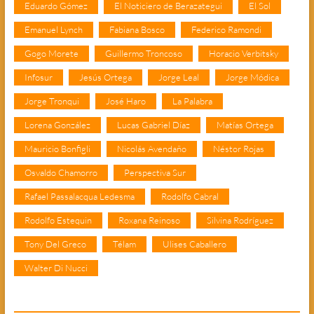
Eduardo Gómez
El Noticiero de Berazategui
El Sol
Emanuel Lynch
Fabiana Bosco
Federico Ramondi
Gogo Morete
Guillermo Troncoso
Horacio Verbitsky
Infosur
Jesús Ortega
Jorge Leal
Jorge Módica
Jorge Tronqui
José Haro
La Palabra
Lorena González
Lucas Gabriel Díaz
Matías Ortega
Mauricio Bonfigli
Nicolás Avendaño
Néstor Rojas
Osvaldo Chamorro
Perspectiva Sur
Rafael Passalacqua Ledesma
Rodolfo Cabral
Rodolfo Estequin
Roxana Reinoso
Silvina Rodríguez
Tony Del Greco
Télam
Ulises Caballero
Walter Di Nucci