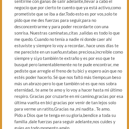
sentirme con ganas de salir adelante,llevar a cabo el
negocio que por cierto te cuento que ya está activo,como
prometiste que se iba a dar.Todo esto es por vos,solo te
pido que me des fuerzas para seguir,para no
desconcentrarme y para poder recordarte con una
sonrisa. Nuestras caminatas,citas ,salidas es todo lo que
me quedo. Cuando no tenía a nadie ni donde caer ahí
estuviste y siempre lo voy a recordar.. hace unos días te
me pareciste en un sueño,estabas preciosa,increíble como
siempre y si,yo también te extraño y es por eso que te
busqué pero lamentablemente no te pude encontrar, me
pediste que arregle el freno de tu bici y espero aún que no
estés poder hacerlo. Sé que nos faltó más tiempo,un beso
más un abrazo pero lo que también sé es que nos sobra
eternidad.. te ame te amo y lo voy a hacer hasta mi último
respiro. Gracias por cruzarte en mi camino,gracias por esa
última vuelta en bici gracias por venir de tan lejos solo
para verme un ratito,Gracias na ,mi nadita . Te amo.
Pido a Dios que te tenga en su gloria,bendice a toda su
familia ,dale fuerzas para seguir adelante,nos cuides y
guíes en todo momento,amén …