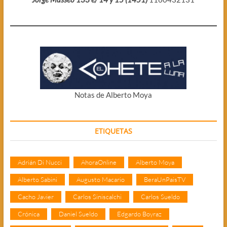
Notas de Alberto Moya
ETIQUETAS
Adrián Di Nucci
AhoraOnline
Alberto Moya
Alberto Sabini
Augusto Macario
BeraUnPaisTV
Cacho Javier
Carlos Siniscalchi
Carlos Sueldo
Crónica
Daniel Sueldo
Edgardo Boyraz