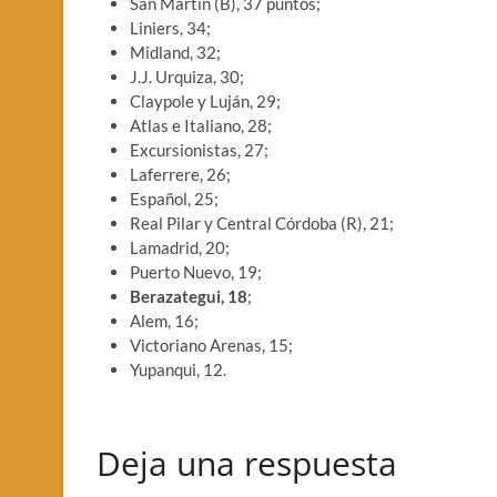
San Martín (B), 37 puntos;
Liniers, 34;
Midland, 32;
J.J. Urquiza, 30;
Claypole y Luján, 29;
Atlas e Italiano, 28;
Excursionistas, 27;
Laferrere, 26;
Español, 25;
Real Pilar y Central Córdoba (R), 21;
Lamadrid, 20;
Puerto Nuevo, 19;
Berazategui, 18
;
Alem, 16;
Victoriano Arenas, 15;
Yupanqui, 12.
Deja una respuesta