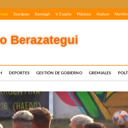
Cruce
Sourigues
Ranelagh
V. España
Plátanos
Hudson
Marítim
vo Berazategui
H
DEPORTES
GESTIÓN DE GOBIERNO
GREMIALES
POLÍ