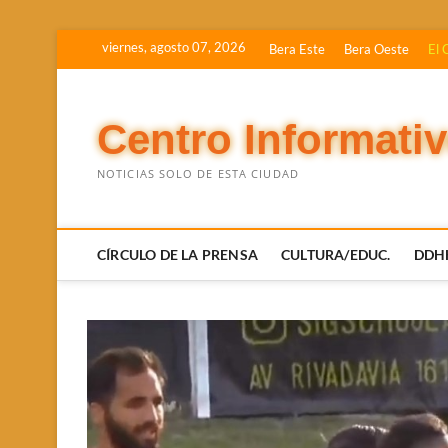
Saltar
viernes, agosto 07, 2026
Bera Este
Bera Oeste
El 
al
contenido
Centro Informati
NOTICIAS SOLO DE ESTA CIUDAD
CÍRCULO DE LA PRENSA
CULTURA/EDUC.
DDH