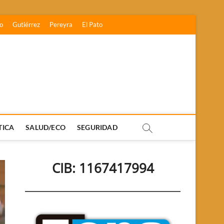
o
Gutiérrez
Pereyra
El Pato
TICA
SALUD/ECO
SEGURIDAD
CIB: 1167417994