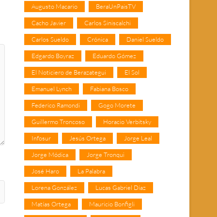
Augusto Macario
BeraUnPaisTV
Cacho Javier
Carlos Siniscalchi
Carlos Sueldo
Crónica
Daniel Sueldo
Edgardo Boyraz
Eduardo Gómez
El Noticiero de Berazategui
El Sol
Emanuel Lynch
Fabiana Bosco
Federico Ramondi
Gogo Morete
Guillermo Troncoso
Horacio Verbitsky
Infosur
Jesús Ortega
Jorge Leal
Jorge Módica
Jorge Tronqui
José Haro
La Palabra
Lorena González
Lucas Gabriel Díaz
Matías Ortega
Mauricio Bonfigli