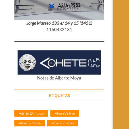
Jorge Masseo 133 e/ 14 y 15 (1451)
1160432131
Notas de Alberto Moya
ETIQUETAS
Adrián Di Nucci
AhoraOnline
Alberto Moya
Alberto Sabini