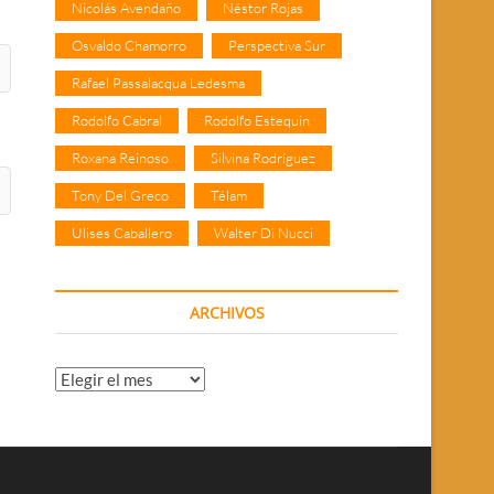
Nicolás Avendaño
Néstor Rojas
Osvaldo Chamorro
Perspectiva Sur
Rafael Passalacqua Ledesma
Rodolfo Cabral
Rodolfo Estequin
Roxana Reinoso
Silvina Rodríguez
Tony Del Greco
Télam
Ulises Caballero
Walter Di Nucci
ARCHIVOS
Archivos