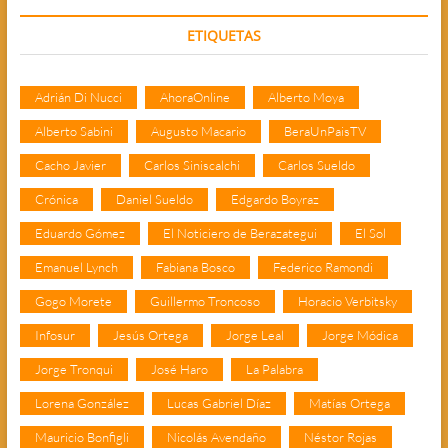
ETIQUETAS
Adrián Di Nucci
AhoraOnline
Alberto Moya
Alberto Sabini
Augusto Macario
BeraUnPaisTV
Cacho Javier
Carlos Siniscalchi
Carlos Sueldo
Crónica
Daniel Sueldo
Edgardo Boyraz
Eduardo Gómez
El Noticiero de Berazategui
El Sol
Emanuel Lynch
Fabiana Bosco
Federico Ramondi
Gogo Morete
Guillermo Troncoso
Horacio Verbitsky
Infosur
Jesús Ortega
Jorge Leal
Jorge Módica
Jorge Tronqui
José Haro
La Palabra
Lorena González
Lucas Gabriel Díaz
Matías Ortega
Mauricio Bonfigli
Nicolás Avendaño
Néstor Rojas