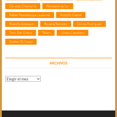
Osvaldo Chamorro
Perspectiva Sur
Rafael Passalacqua Ledesma
Rodolfo Cabral
Rodolfo Estequin
Roxana Reinoso
Silvina Rodríguez
Tony Del Greco
Télam
Ulises Caballero
Walter Di Nucci
ARCHIVOS
Archivos