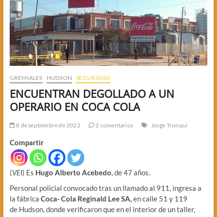
GREMIALES
HUDSON
SEGURIDAD
ENCUENTRAN DEGOLLADO A UN
OPERARIO EN COCA COLA
8 de septiembre de 2022
2 comentarios
Jorge Tronqui
Compartir
(
VEI
) Es
Hugo Alberto Acebedo
, de 47 años.
Personal policial convocado tras un llamado al 911, ingresa a
la fábrica
Coca- Cola Reginald Lee SA,
en calle 51 y 119
de Hudson, donde verificaron que en el interior de un taller,