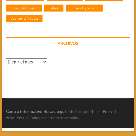
Tony Del Greco
Télam
Ulises Caballero
Walter Di Nucci
ARCHIVOS
Archivos
Centro Informativo Berazategui
| Diseñado por:
Theme Freesia
|
WordPress
| © Todos los derechos reservados