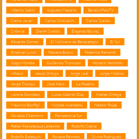
Alberto Sabini
Augusto Macario
BeraUnPaisTV
Cacho Javier
Carlos Siniscalchi
Carlos Sueldo
Crónica
Daniel Sueldo
Edgardo Boyraz
Eduardo Gómez
El Noticiero de Berazategui
El Sol
Emanuel Lynch
Fabiana Bosco
Federico Ramondi
Gogo Morete
Guillermo Troncoso
Horacio Verbitsky
Infosur
Jesús Ortega
Jorge Leal
Jorge Módica
Jorge Tronqui
José Haro
La Palabra
Lorena González
Lucas Gabriel Díaz
Matías Ortega
Mauricio Bonfigli
Nicolás Avendaño
Néstor Rojas
Osvaldo Chamorro
Perspectiva Sur
Rafael Passalacqua Ledesma
Rodolfo Cabral
Rodolfo Estequin
Roxana Reinoso
Silvina Rodríguez