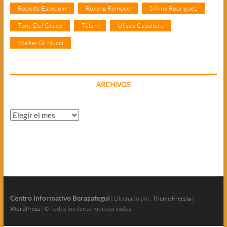
Rodolfo Estequin
Roxana Reinoso
Silvina Rodríguez
Tony Del Greco
Télam
Ulises Caballero
Walter Di Nucci
ARCHIVOS
Archivos
Centro Informativo Berazategui
| Diseñado por:
Theme Freesia
|
WordPress
| © Todos los derechos reservados