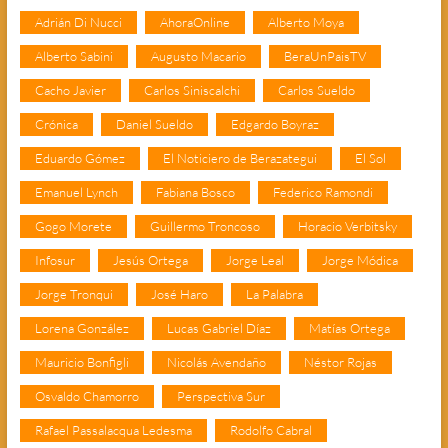
Adrián Di Nucci
AhoraOnline
Alberto Moya
Alberto Sabini
Augusto Macario
BeraUnPaisTV
Cacho Javier
Carlos Siniscalchi
Carlos Sueldo
Crónica
Daniel Sueldo
Edgardo Boyraz
Eduardo Gómez
El Noticiero de Berazategui
El Sol
Emanuel Lynch
Fabiana Bosco
Federico Ramondi
Gogo Morete
Guillermo Troncoso
Horacio Verbitsky
Infosur
Jesús Ortega
Jorge Leal
Jorge Módica
Jorge Tronqui
José Haro
La Palabra
Lorena González
Lucas Gabriel Díaz
Matías Ortega
Mauricio Bonfigli
Nicolás Avendaño
Néstor Rojas
Osvaldo Chamorro
Perspectiva Sur
Rafael Passalacqua Ledesma
Rodolfo Cabral