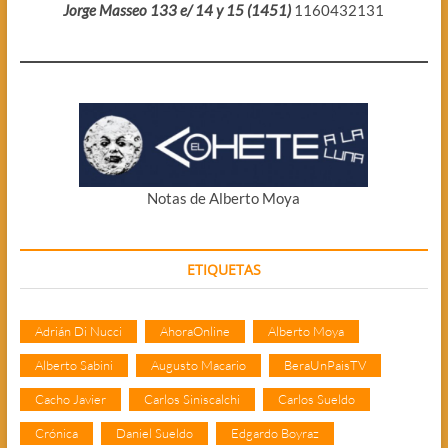
Jorge Masseo 133 e/ 14 y 15 (1451)
1160432131
Notas de Alberto Moya
ETIQUETAS
Adrián Di Nucci
AhoraOnline
Alberto Moya
Alberto Sabini
Augusto Macario
BeraUnPaisTV
Cacho Javier
Carlos Siniscalchi
Carlos Sueldo
Crónica
Daniel Sueldo
Edgardo Boyraz