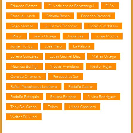
Eduardo Gómez
El Noticiero de Berazategui
El Sol
Emanuel Lynch
Fabiana Bosco
Federico Ramondi
Gogo Morete
Guillermo Troncoso
Horacio Verbitsky
Infosur
Jesús Ortega
Jorge Leal
Jorge Módica
Jorge Tronqui
José Haro
La Palabra
Lorena González
Lucas Gabriel Díaz
Matías Ortega
Mauricio Bonfigli
Nicolás Avendaño
Néstor Rojas
Osvaldo Chamorro
Perspectiva Sur
Rafael Passalacqua Ledesma
Rodolfo Cabral
Rodolfo Estequin
Roxana Reinoso
Silvina Rodríguez
Tony Del Greco
Télam
Ulises Caballero
Walter Di Nucci