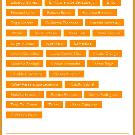
Eduardo Gómez
El Noticiero de Berazategui
El Sol
Emanuel Lynch
Fabiana Bosco
Federico Ramondi
Gogo Morete
Guillermo Troncoso
Horacio Verbitsky
Infosur
Jesús Ortega
Jorge Leal
Jorge Módica
Jorge Tronqui
José Haro
La Palabra
Lorena González
Lucas Gabriel Díaz
Matías Ortega
Mauricio Bonfigli
Nicolás Avendaño
Néstor Rojas
Osvaldo Chamorro
Perspectiva Sur
Rafael Passalacqua Ledesma
Rodolfo Cabral
Rodolfo Estequin
Roxana Reinoso
Silvina Rodríguez
Tony Del Greco
Télam
Ulises Caballero
Walter Di Nucci