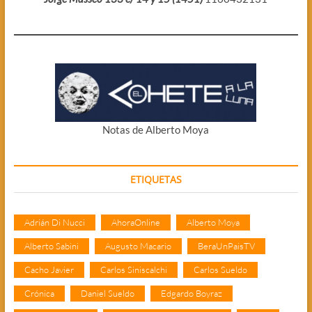
Notas de Alberto Moya
ETIQUETAS
Adrián Di Nucci
AhoraOnline
Alberto Moya
Alberto Sabini
Augusto Macario
BeraUnPaisTV
Cacho Javier
Carlos Siniscalchi
Carlos Sueldo
Crónica
Daniel Sueldo
Edgardo Boyraz