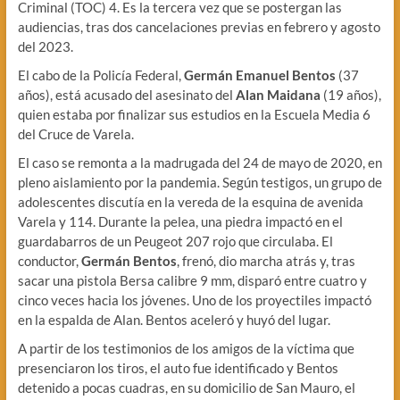
Criminal (TOC) 4. Es la tercera vez que se postergan las
audiencias, tras dos cancelaciones previas en febrero y agosto
del 2023.
El cabo de la Policía Federal,
Germán Emanuel Bentos
(37
años), está acusado del asesinato del
Alan Maidana
(19 años),
quien estaba por finalizar sus estudios en la Escuela Media 6
del Cruce de Varela.
El caso se remonta a la madrugada del 24 de mayo de 2020, en
pleno aislamiento por la pandemia. Según testigos, un grupo de
adolescentes discutía en la vereda de la esquina de avenida
Varela y 114. Durante la pelea, una piedra impactó en el
guardabarros de un Peugeot 207 rojo que circulaba. El
conductor,
Germán Bentos
, frenó, dio marcha atrás y, tras
sacar una pistola Bersa calibre 9 mm, disparó entre cuatro y
cinco veces hacia los jóvenes. Uno de los proyectiles impactó
en la espalda de Alan. Bentos aceleró y huyó del lugar.
A partir de los testimonios de los amigos de la víctima que
presenciaron los tiros, el auto fue identificado y Bentos
detenido a pocas cuadras, en su domicilio de San Mauro, el