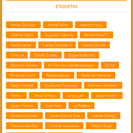
ETIQUETAS
Adrián Di Nucci
AhoraOnline
Alberto Moya
Alberto Sabini
Augusto Macario
BeraUnPaisTV
Cacho Javier
Carlos Siniscalchi
Carlos Sueldo
Crónica
Daniel Sueldo
Edgardo Boyraz
Eduardo Gómez
El Noticiero de Berazategui
El Sol
Emanuel Lynch
Fabiana Bosco
Federico Ramondi
Gogo Morete
Guillermo Troncoso
Horacio Verbitsky
Infosur
Jesús Ortega
Jorge Leal
Jorge Módica
Jorge Tronqui
José Haro
La Palabra
Lorena González
Lucas Gabriel Díaz
Matías Ortega
Mauricio Bonfigli
Nicolás Avendaño
Néstor Rojas