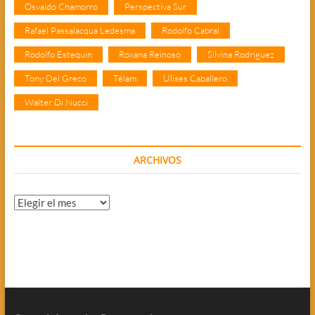
Osvaldo Chamorro
Perspectiva Sur
Rafael Passalacqua Ledesma
Rodolfo Cabral
Rodolfo Estequin
Roxana Reinoso
Silvina Rodríguez
Tony Del Greco
Télam
Ulises Caballero
Walter Di Nucci
ARCHIVOS
Archivos