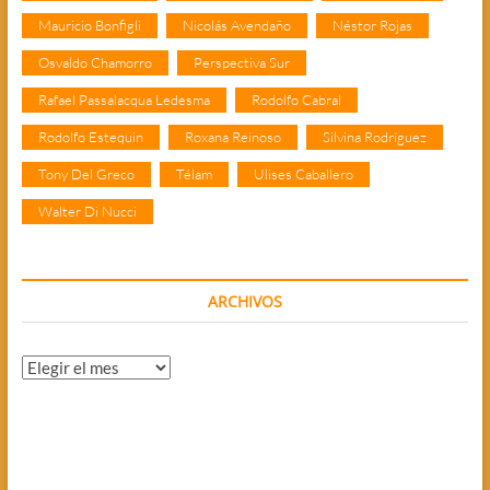
Mauricio Bonfigli
Nicolás Avendaño
Néstor Rojas
Osvaldo Chamorro
Perspectiva Sur
Rafael Passalacqua Ledesma
Rodolfo Cabral
Rodolfo Estequin
Roxana Reinoso
Silvina Rodríguez
Tony Del Greco
Télam
Ulises Caballero
Walter Di Nucci
ARCHIVOS
Archivos