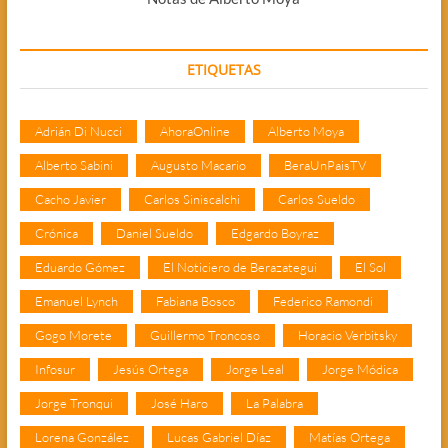
ETIQUETAS
Adrián Di Nucci
AhoraOnline
Alberto Moya
Alberto Sabini
Augusto Macario
BeraUnPaisTV
Cacho Javier
Carlos Siniscalchi
Carlos Sueldo
Crónica
Daniel Sueldo
Edgardo Boyraz
Eduardo Gómez
El Noticiero de Berazategui
El Sol
Emanuel Lynch
Fabiana Bosco
Federico Ramondi
Gogo Morete
Guillermo Troncoso
Horacio Verbitsky
Infosur
Jesús Ortega
Jorge Leal
Jorge Módica
Jorge Tronqui
José Haro
La Palabra
Lorena González
Lucas Gabriel Díaz
Matías Ortega