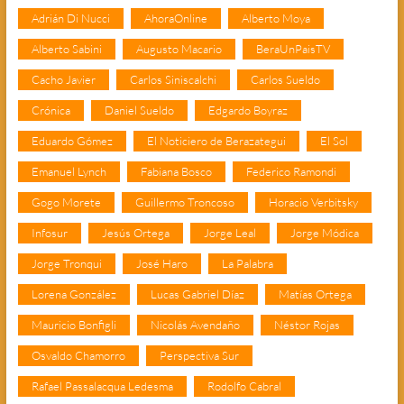
Adrián Di Nucci
AhoraOnline
Alberto Moya
Alberto Sabini
Augusto Macario
BeraUnPaisTV
Cacho Javier
Carlos Siniscalchi
Carlos Sueldo
Crónica
Daniel Sueldo
Edgardo Boyraz
Eduardo Gómez
El Noticiero de Berazategui
El Sol
Emanuel Lynch
Fabiana Bosco
Federico Ramondi
Gogo Morete
Guillermo Troncoso
Horacio Verbitsky
Infosur
Jesús Ortega
Jorge Leal
Jorge Módica
Jorge Tronqui
José Haro
La Palabra
Lorena González
Lucas Gabriel Díaz
Matías Ortega
Mauricio Bonfigli
Nicolás Avendaño
Néstor Rojas
Osvaldo Chamorro
Perspectiva Sur
Rafael Passalacqua Ledesma
Rodolfo Cabral