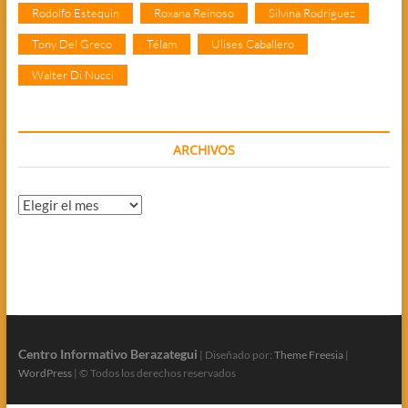
Rodolfo Estequin
Roxana Reinoso
Silvina Rodríguez
Tony Del Greco
Télam
Ulises Caballero
Walter Di Nucci
ARCHIVOS
Archivos
Centro Informativo Berazategui
| Diseñado por:
Theme Freesia
|
WordPress
| © Todos los derechos reservados