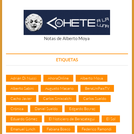
Notas de Alberto Moya
ETIQUETAS
Adrián Di Nucci
AhoraOnline
Alberto Moya
Alberto Sabini
Augusto Macario
BeraUnPaisTV
Cacho Javier
Carlos Siniscalchi
Carlos Sueldo
Crónica
Daniel Sueldo
Edgardo Boyraz
Eduardo Gómez
El Noticiero de Berazategui
El Sol
Emanuel Lynch
Fabiana Bosco
Federico Ramondi