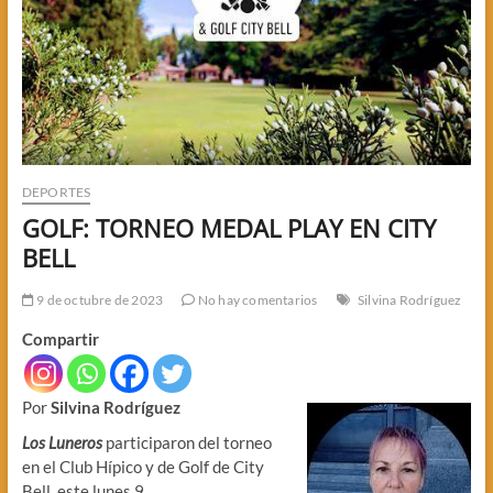
DEPORTES
GOLF: TORNEO MEDAL PLAY EN CITY
BELL
9 de octubre de 2023
No hay comentarios
Silvina Rodríguez
Compartir
Por
Silvina Rodríguez
Los Luneros
participaron del torneo
en el Club Hípico y de Golf de City
Bell, este lunes 9.