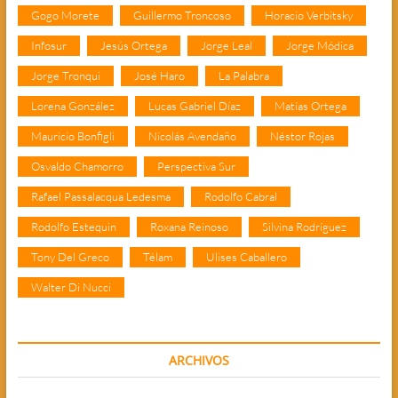
Gogo Morete
Guillermo Troncoso
Horacio Verbitsky
Infosur
Jesús Ortega
Jorge Leal
Jorge Módica
Jorge Tronqui
José Haro
La Palabra
Lorena González
Lucas Gabriel Díaz
Matías Ortega
Mauricio Bonfigli
Nicolás Avendaño
Néstor Rojas
Osvaldo Chamorro
Perspectiva Sur
Rafael Passalacqua Ledesma
Rodolfo Cabral
Rodolfo Estequin
Roxana Reinoso
Silvina Rodríguez
Tony Del Greco
Télam
Ulises Caballero
Walter Di Nucci
ARCHIVOS