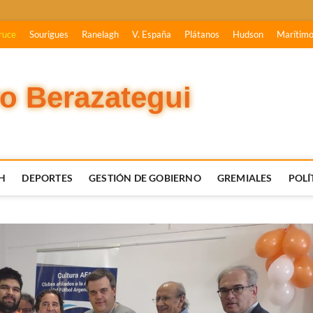
ruce
Sourigues
Ranelagh
V. España
Plátanos
Hudson
Marítim
vo Berazategui
H
DEPORTES
GESTIÓN DE GOBIERNO
GREMIALES
POLÍ