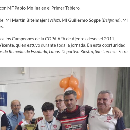
o con MF
Pablo Molina
en el Primer Tablero.
 del MI
Martin Bitelmajer
(
Vélez
), MI
Guillermo Soppe
(
Belgrano
), MI
es.
odos los Campeones de la COPA AFA de Ajedrez desde el 2011,
Vicente
, quien estuvo durante toda la jornada. En esta oportunidad
es de Remedio de Escalada, Lanús, Deportivo Riestra, San Lorenzo, Ferro,