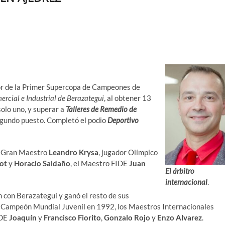
r de la Primer Supercopa de Campeones de
rcial e Industrial de Berazategui
, al obtener 13
olo uno, y superar a
Talleres de Remedio de
egundo puesto. Completó el podio
Deportivo
el Gran Maestro
Leandro Krysa
, jugador Olímpico
ot
y
Horacio Saldaño
, el Maestro FIDE
Juan
El árbitro
internacional
.
ch con Berazategui y ganó el resto de sus
, Campeón Mundial Juvenil en 1992, los Maestros Internacionales
IDE
Joaquín
y
Francisco Fiorito
,
Gonzalo Rojo
y
Enzo Alvarez
.