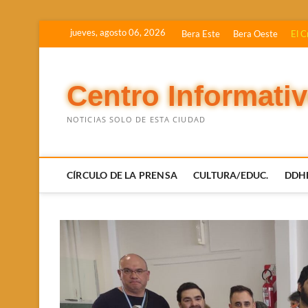
Saltar
jueves, agosto 06, 2026
Bera Este
Bera Oeste
El C
al
contenido
Centro Informati
NOTICIAS SOLO DE ESTA CIUDAD
CÍRCULO DE LA PRENSA
CULTURA/EDUC.
DDH