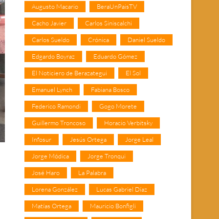
Augusto Macario
BeraUnPaisTV
Cacho Javier
Carlos Siniscalchi
Carlos Sueldo
Crónica
Daniel Sueldo
Edgardo Boyraz
Eduardo Gómez
El Noticiero de Berazategui
El Sol
Emanuel Lynch
Fabiana Bosco
Federico Ramondi
Gogo Morete
Guillermo Troncoso
Horacio Verbitsky
Infosur
Jesús Ortega
Jorge Leal
Jorge Módica
Jorge Tronqui
José Haro
La Palabra
Lorena González
Lucas Gabriel Díaz
Matías Ortega
Mauricio Bonfigli