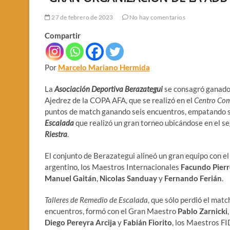
27 de febrero de 2023
No hay comentarios
Compartir
Por
Marcelo Mariano Hermida
La
Asociación Deportiva Berazategui
se consagró ganado
Ajedrez de la COPA AFA, que se realizó en el
Centro Come
puntos de match ganando seis encuentros, empatando s
Escalada
que realizó un gran torneo ubicándose en el s
Riestra
.
El conjunto de Berazategui alineó un gran equipo con 
argentino, los Maestros Internacionales
Facundo Pierr
Manuel Gaitán
,
Nicolas Sanduay
y
Fernando Ferián
.
Talleres de Remedio de Escalada
, que sólo perdió el mat
encuentros, formó con el Gran Maestro
Pablo Zarnicki
Diego Pereyra Arcija
y
Fabián Fiorito
, los Maestros F