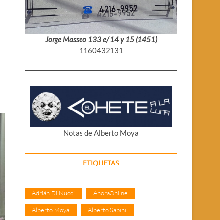
Jorge Masseo 133 e/ 14 y 15 (1451)
1160432131
Notas de Alberto Moya
ETIQUETAS
Adrián Di Nucci
AhoraOnline
Alberto Moya
Alberto Sabini