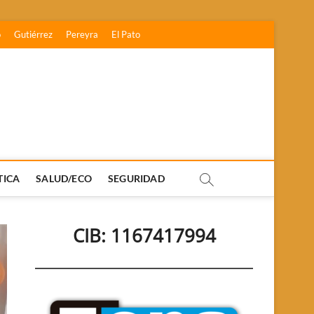
o
Gutiérrez
Pereyra
El Pato
TICA
SALUD/ECO
SEGURIDAD
CIB: 1167417994