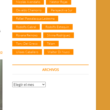
Nicolás Avendaño
Néstor Rojas
Osvaldo Chamorro
Perspectiva Sur
Rafael Passalacqua Ledesma
Rodolfo Cabral
Rodolfo Estequin
s
Roxana Reinoso
Silvina Rodríguez
Tony Del Greco
Télam
eo
Ulises Caballero
Walter Di Nucci
ARCHIVOS
Archivos