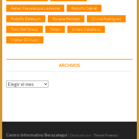
Rafael Passalacqua Ledesma
Rodolfo Cabral
Rodolfo Estequin
Roxana Reinoso
Silvina Rodríguez
Tony Del Greco
Télam
Ulises Caballero
Walter Di Nucci
ARCHIVOS
Archivos
Centro Informativo Berazategui
| Diseñado por:
Theme Freesia
|