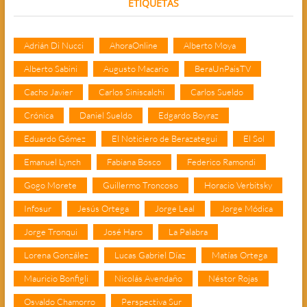
ETIQUETAS
Adrián Di Nucci
AhoraOnline
Alberto Moya
Alberto Sabini
Augusto Macario
BeraUnPaisTV
Cacho Javier
Carlos Siniscalchi
Carlos Sueldo
Crónica
Daniel Sueldo
Edgardo Boyraz
Eduardo Gómez
El Noticiero de Berazategui
El Sol
Emanuel Lynch
Fabiana Bosco
Federico Ramondi
Gogo Morete
Guillermo Troncoso
Horacio Verbitsky
Infosur
Jesús Ortega
Jorge Leal
Jorge Módica
Jorge Tronqui
José Haro
La Palabra
Lorena González
Lucas Gabriel Díaz
Matías Ortega
Mauricio Bonfigli
Nicolás Avendaño
Néstor Rojas
Osvaldo Chamorro
Perspectiva Sur