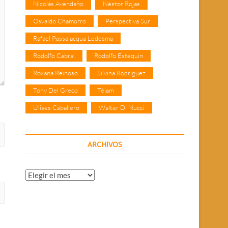
Nicolás Avendaño
Néstor Rojas
Osvaldo Chamorro
Perspectiva Sur
Rafael Passalacqua Ledesma
Rodolfo Cabral
Rodolfo Estequin
Roxana Reinoso
Silvina Rodríguez
Tony Del Greco
Télam
Ulises Caballero
Walter Di Nucci
ARCHIVOS
Archivos