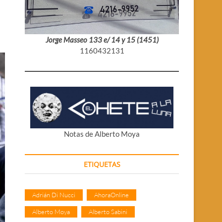
Jorge Masseo 133 e/ 14 y 15 (1451)
1160432131
Notas de Alberto Moya
ETIQUETAS
Adrián Di Nucci
AhoraOnline
Alberto Moya
Alberto Sabini