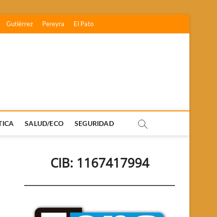
Gutiérrez
Pereyra
El Pato
TICA
SALUD/ECO
SEGURIDAD
CIB: 1167417994