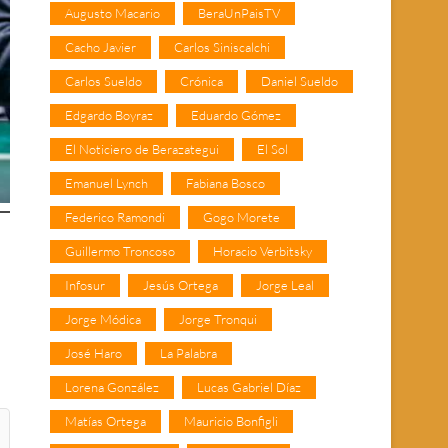
Augusto Macario
BeraUnPaisTV
Cacho Javier
Carlos Siniscalchi
Carlos Sueldo
Crónica
Daniel Sueldo
Edgardo Boyraz
Eduardo Gómez
El Noticiero de Berazategui
El Sol
Emanuel Lynch
Fabiana Bosco
Federico Ramondi
Gogo Morete
Guillermo Troncoso
Horacio Verbitsky
Infosur
Jesús Ortega
Jorge Leal
Jorge Módica
Jorge Tronqui
José Haro
La Palabra
Lorena González
Lucas Gabriel Díaz
Matías Ortega
Mauricio Bonfigli