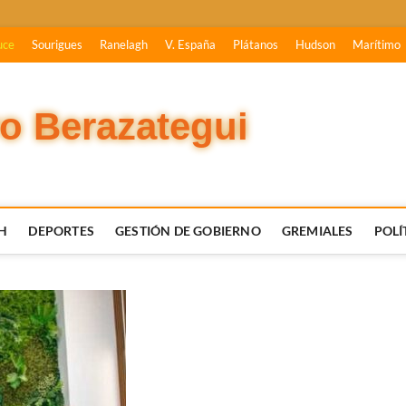
uce
Sourigues
Ranelagh
V. España
Plátanos
Hudson
Marítimo
vo Berazategui
H
DEPORTES
GESTIÓN DE GOBIERNO
GREMIALES
POLÍ