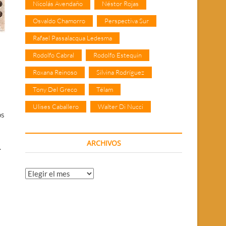
Nicolás Avendaño
Néstor Rojas
Osvaldo Chamorro
Perspectiva Sur
Rafael Passalacqua Ledesma
Rodolfo Cabral
Rodolfo Estequin
Roxana Reinoso
Silvina Rodríguez
Tony Del Greco
Télam
Ulises Caballero
Walter Di Nucci
os
ARCHIVOS
.
Archivos