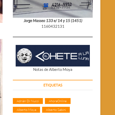
Jorge Masseo 133 e/ 14 y 15 (1451)
1160432131
Notas de Alberto Moya
ETIQUETAS
Adrián Di Nucci
AhoraOnline
Alberto Moya
Alberto Sabini