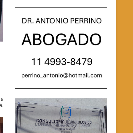
ta
B
.