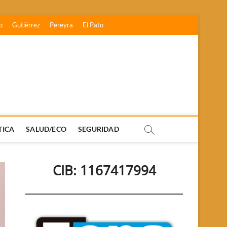
o
Gutiérrez
Pereyra
El Pato
TICA
SALUD/ECO
SEGURIDAD
CIB: 1167417994