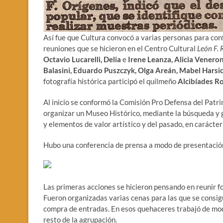
Así fue que Cultura convocó a varias personas para con
reuniones que se hicieron en el Centro Cultural
León F. 
Octavio Lucarelli, Delia
e
Irene Leanza, Alicia Venero
Balasini, Eduardo Puszczyk, Olga Areán, Mabel Harsic
fotografía histórica participó el quilmeño
Alcibíades R
Al inicio se conformó la Comisión Pro Defensa del Patri
organizar un Museo Histórico, mediante la búsqueda y g
y elementos de valor artístico y del pasado, en carácter
Hubo una conferencia de prensa a modo de presentación
Las primeras acciones se hicieron pensando en reunir f
Fueron organizadas varias cenas para las que se consigu
compra de entradas. En esos quehaceres trabajó de mo
resto de la agrupación.