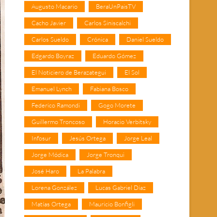
Augusto Macario
BeraUnPaisTV
Cacho Javier
Carlos Siniscalchi
Carlos Sueldo
Crónica
Daniel Sueldo
Edgardo Boyraz
Eduardo Gómez
El Noticiero de Berazategui
El Sol
Emanuel Lynch
Fabiana Bosco
Federico Ramondi
Gogo Morete
Guillermo Troncoso
Horacio Verbitsky
Infosur
Jesús Ortega
Jorge Leal
Jorge Módica
Jorge Tronqui
José Haro
La Palabra
Lorena González
Lucas Gabriel Díaz
Matías Ortega
Mauricio Bonfigli