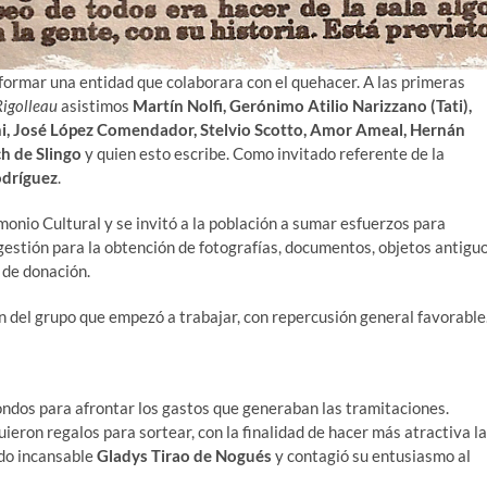
formar una entidad que colaborara con el quehacer. A las primeras
Rigolleau
asistimos
Martín Nolfi, Gerónimo Atilio Narizzano (Tati),
ni, José López Comendador, Stelvio Scotto, Amor Ameal, Hernán
h de Slingo
y quien esto escribe. Como invitado referente de la
odríguez
.
monio Cultural y se invitó a la población a sumar esfuerzos para
estión para la obtención de fotografías, documentos, objetos antigu
 de donación.
 del grupo que empezó a trabajar, con repercusión general favorable
ondos para afrontar los gastos que generaban las tramitaciones.
ieron regalos para sortear, con la finalidad de hacer más atractiva la
do incansable
Gladys Tirao de Nogués
y contagió su entusiasmo al