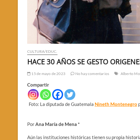
CULTURA/EDUC.
HACE 30 AÑOS SE GESTO ORIGENE
15 de mayo de 2023
No hay comentarios
Alberto Mo
Compartir
Foto: La diputada de Guatemala
Nineth Montenegro
p
Por
Ana María de Mena
*
Aún las instituciones históricas tienen su propia histo