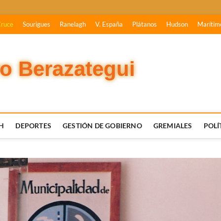
Cruce
Sourigues
Ranelagh
V. España
Plátanos
Hudson
Marítim
vo Berazategui
H
DEPORTES
GESTIÓN DE GOBIERNO
GREMIALES
POLÍ