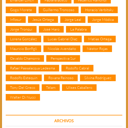
Emanuel Lynch
Fabiana Bosco
Federico Ramondi
Gogo Morete
Guillermo Troncoso
Horacio Verbitsky
Infosur
Jesús Ortega
Jorge Leal
Jorge Módica
Jorge Tronqui
José Haro
La Palabra
Lorena González
Lucas Gabriel Díaz
Matías Ortega
Mauricio Bonfigli
Nicolás Avendaño
Néstor Rojas
Osvaldo Chamorro
Perspectiva Sur
Rafael Passalacqua Ledesma
Rodolfo Cabral
Rodolfo Estequin
Roxana Reinoso
Silvina Rodríguez
Tony Del Greco
Télam
Ulises Caballero
Walter Di Nucci
ARCHIVOS