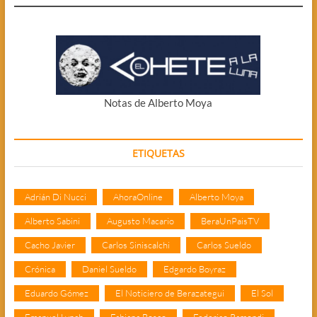
Notas de Alberto Moya
ETIQUETAS
Adrián Di Nucci
AhoraOnline
Alberto Moya
Alberto Sabini
Augusto Macario
BeraUnPaisTV
Cacho Javier
Carlos Siniscalchi
Carlos Sueldo
Crónica
Daniel Sueldo
Edgardo Boyraz
Eduardo Gómez
El Noticiero de Berazategui
El Sol