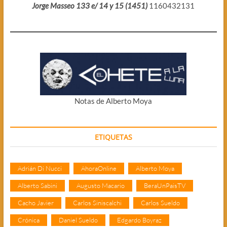
Jorge Masseo 133 e/ 14 y 15 (1451)
1160432131
Notas de Alberto Moya
ETIQUETAS
Adrián Di Nucci
AhoraOnline
Alberto Moya
Alberto Sabini
Augusto Macario
BeraUnPaisTV
Cacho Javier
Carlos Siniscalchi
Carlos Sueldo
Crónica
Daniel Sueldo
Edgardo Boyraz