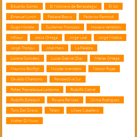
Eduardo Gómez
El Noticiero de Berazategui
El Sol
Emanuel Lynch
Fabiana Bosco
Federico Ramondi
Gogo Morete
Guillermo Troncoso
Horacio Verbitsky
Infosur
Jesús Ortega
Jorge Leal
Jorge Módica
Jorge Tronqui
José Haro
La Palabra
Lorena González
Lucas Gabriel Díaz
Matías Ortega
Mauricio Bonfigli
Nicolás Avendaño
Néstor Rojas
Osvaldo Chamorro
Perspectiva Sur
Rafael Passalacqua Ledesma
Rodolfo Cabral
Rodolfo Estequin
Roxana Reinoso
Silvina Rodríguez
Tony Del Greco
Télam
Ulises Caballero
Walter Di Nucci