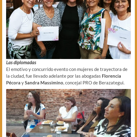
Las diplomadas
El emotivo y concurrido evento con mujeres de trayectora de
la ciudad, fue llevado adelante por las abogadas
Florencia
Pécora
y
Sandra Massimino
, concejal PRO de Berazategui.