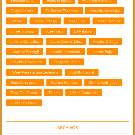
Emanuel Lynch
Fabiana Bosco
Federico Ramondi
Gogo Morete
Guillermo Troncoso
Horacio Verbitsky
Infosur
Jesús Ortega
Jorge Leal
Jorge Módica
Jorge Tronqui
José Haro
La Palabra
Lorena González
Lucas Gabriel Díaz
Matías Ortega
Mauricio Bonfigli
Nicolás Avendaño
Néstor Rojas
Osvaldo Chamorro
Perspectiva Sur
Rafael Passalacqua Ledesma
Rodolfo Cabral
Rodolfo Estequin
Roxana Reinoso
Silvina Rodríguez
Tony Del Greco
Télam
Ulises Caballero
Walter Di Nucci
ARCHIVOS