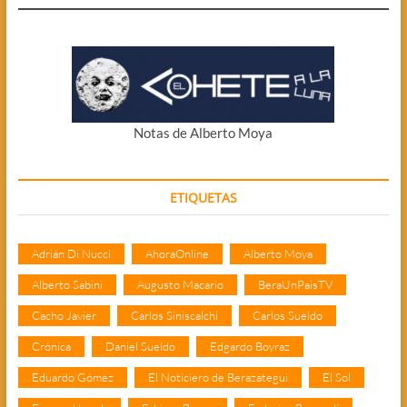
Notas de Alberto Moya
ETIQUETAS
Adrián Di Nucci
AhoraOnline
Alberto Moya
Alberto Sabini
Augusto Macario
BeraUnPaisTV
Cacho Javier
Carlos Siniscalchi
Carlos Sueldo
Crónica
Daniel Sueldo
Edgardo Boyraz
Eduardo Gómez
El Noticiero de Berazategui
El Sol