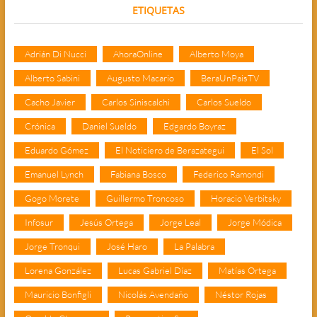
ETIQUETAS
Adrián Di Nucci
AhoraOnline
Alberto Moya
Alberto Sabini
Augusto Macario
BeraUnPaisTV
Cacho Javier
Carlos Siniscalchi
Carlos Sueldo
Crónica
Daniel Sueldo
Edgardo Boyraz
Eduardo Gómez
El Noticiero de Berazategui
El Sol
Emanuel Lynch
Fabiana Bosco
Federico Ramondi
Gogo Morete
Guillermo Troncoso
Horacio Verbitsky
Infosur
Jesús Ortega
Jorge Leal
Jorge Módica
Jorge Tronqui
José Haro
La Palabra
Lorena González
Lucas Gabriel Díaz
Matías Ortega
Mauricio Bonfigli
Nicolás Avendaño
Néstor Rojas