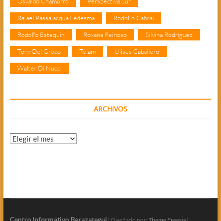
Osvaldo Chamorro
Perspectiva Sur
Rafael Passalacqua Ledesma
Rodolfo Cabral
Rodolfo Estequin
Roxana Reinoso
Silvina Rodríguez
Tony Del Greco
Télam
Ulises Caballero
Walter Di Nucci
ARCHIVOS
Archivos
Centro Informativo Berazategui
| Diseñado por:
Theme Freesia
|