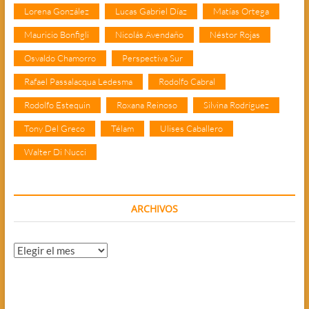
Lorena González
Lucas Gabriel Díaz
Matías Ortega
Mauricio Bonfigli
Nicolás Avendaño
Néstor Rojas
Osvaldo Chamorro
Perspectiva Sur
Rafael Passalacqua Ledesma
Rodolfo Cabral
Rodolfo Estequin
Roxana Reinoso
Silvina Rodríguez
Tony Del Greco
Télam
Ulises Caballero
Walter Di Nucci
ARCHIVOS
Archivos