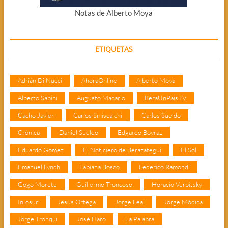
Notas de Alberto Moya
ETIQUETAS
Adrián Di Nucci
AhoraOnline
Alberto Moya
Alberto Sabini
Augusto Macario
BeraUnPaisTV
Cacho Javier
Carlos Siniscalchi
Carlos Sueldo
Crónica
Daniel Sueldo
Edgardo Boyraz
Eduardo Gómez
El Noticiero de Berazategui
El Sol
Emanuel Lynch
Fabiana Bosco
Federico Ramondi
Gogo Morete
Guillermo Troncoso
Horacio Verbitsky
Infosur
Jesús Ortega
Jorge Leal
Jorge Módica
Jorge Tronqui
José Haro
La Palabra