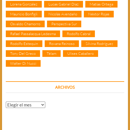
Lorena González
Lucas Gabriel Díaz
Matías Ortega
Mauricio Bonfigli
Nicolás Avendaño
Néstor Rojas
Osvaldo Chamorro
Perspectiva Sur
Rafael Passalacqua Ledesma
Rodolfo Cabral
Rodolfo Estequin
Roxana Reinoso
Silvina Rodríguez
Tony Del Greco
Télam
Ulises Caballero
Walter Di Nucci
ARCHIVOS
Archivos