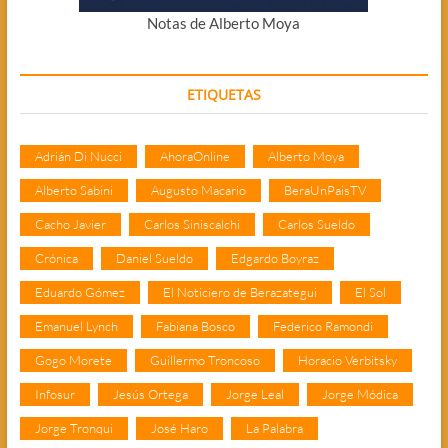
Notas de Alberto Moya
ETIQUETAS
Adrián Di Nucci
AhoraOnline
Alberto Moya
Alberto Sabini
Augusto Macario
BeraUnPaisTV
Cacho Javier
Carlos Siniscalchi
Carlos Sueldo
Crónica
Daniel Sueldo
Edgardo Boyraz
Eduardo Gómez
El Noticiero de Berazategui
El Sol
Emanuel Lynch
Fabiana Bosco
Federico Ramondi
Gogo Morete
Guillermo Troncoso
Horacio Verbitsky
Infosur
Jesús Ortega
Jorge Leal
Jorge Módica
Jorge Tronqui
José Haro
La Palabra