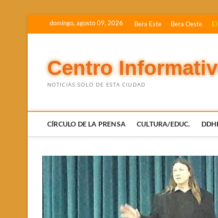
Saltar
domingo, agosto 09, 2026
Bera Este
Bera Oeste
El
al
contenido
Centro Informati
NOTICIAS SOLO DE ESTA CIUDAD
CÍRCULO DE LA PRENSA
CULTURA/EDUC.
DDH