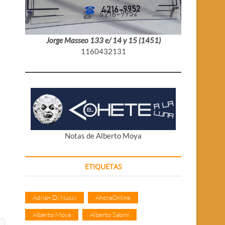
Jorge Masseo 133 e/ 14 y 15 (1451)
1160432131
Notas de Alberto Moya
ETIQUETAS
Adrián Di Nucci
AhoraOnline
Alberto Moya
Alberto Sabini