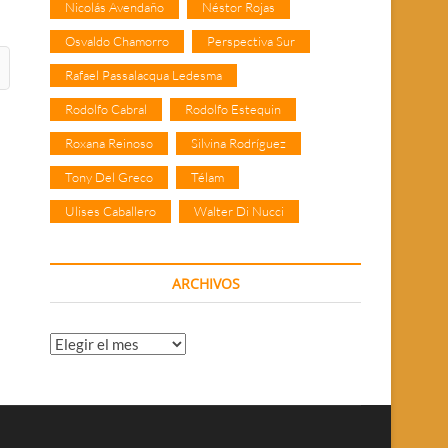
Nicolás Avendaño
Néstor Rojas
Osvaldo Chamorro
Perspectiva Sur
Rafael Passalacqua Ledesma
Rodolfo Cabral
Rodolfo Estequin
Roxana Reinoso
Silvina Rodríguez
Tony Del Greco
Télam
Ulises Caballero
Walter Di Nucci
ARCHIVOS
Archivos