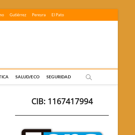
mo
Gutiérrez
Pereyra
El Pato
TICA
SALUD/ECO
SEGURIDAD
CIB: 1167417994