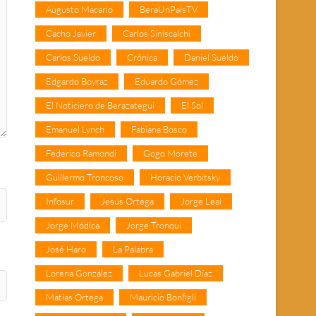
Augusto Macario
BeraUnPaisTV
Cacho Javier
Carlos Siniscalchi
Carlos Sueldo
Crónica
Daniel Sueldo
Edgardo Boyraz
Eduardo Gómez
El Noticiero de Berazategui
El Sol
Emanuel Lynch
Fabiana Bosco
Federico Ramondi
Gogo Morete
Guillermo Troncoso
Horacio Verbitsky
Infosur
Jesús Ortega
Jorge Leal
Jorge Módica
Jorge Tronqui
José Haro
La Palabra
Lorena González
Lucas Gabriel Díaz
Matías Ortega
Mauricio Bonfigli