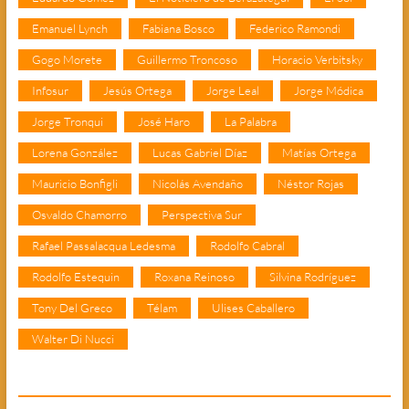
Emanuel Lynch
Fabiana Bosco
Federico Ramondi
Gogo Morete
Guillermo Troncoso
Horacio Verbitsky
Infosur
Jesús Ortega
Jorge Leal
Jorge Módica
Jorge Tronqui
José Haro
La Palabra
Lorena González
Lucas Gabriel Díaz
Matías Ortega
Mauricio Bonfigli
Nicolás Avendaño
Néstor Rojas
Osvaldo Chamorro
Perspectiva Sur
Rafael Passalacqua Ledesma
Rodolfo Cabral
Rodolfo Estequin
Roxana Reinoso
Silvina Rodríguez
Tony Del Greco
Télam
Ulises Caballero
Walter Di Nucci