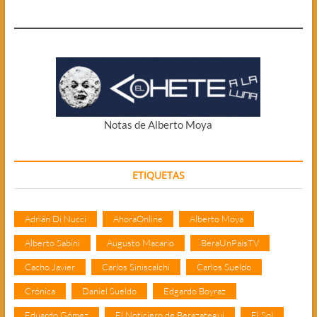
Notas de Alberto Moya
ETIQUETAS
Adrián Di Nucci
AhoraOnline
Alberto Moya
Alberto Sabini
Augusto Macario
BeraUnPaisTV
Cacho Javier
Carlos Siniscalchi
Carlos Sueldo
Crónica
Daniel Sueldo
Edgardo Boyraz
Eduardo Gómez
El Noticiero de Berazategui
El Sol