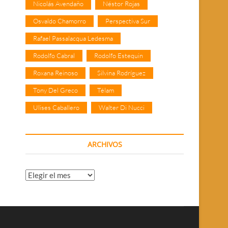
Nicolás Avendaño
Néstor Rojas
Osvaldo Chamorro
Perspectiva Sur
Rafael Passalacqua Ledesma
Rodolfo Cabral
Rodolfo Estequin
Roxana Reinoso
Silvina Rodríguez
Tony Del Greco
Télam
Ulises Caballero
Walter Di Nucci
ARCHIVOS
Archivos