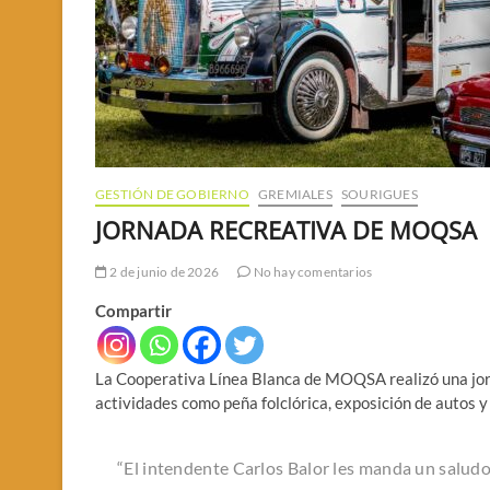
GESTIÓN DE GOBIERNO
GREMIALES
SOURIGUES
JORNADA RECREATIVA DE MOQSA
2 de junio de 2026
No hay comentarios
Compartir
La Cooperativa Línea Blanca de MOQSA realizó una jorn
actividades como peña folclórica, exposición de autos y
“El intendente Carlos Balor les manda un salud