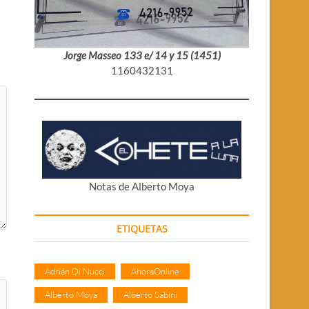
Jorge Masseo 133 e/ 14 y 15 (1451)
1160432131
Notas de Alberto Moya
ETIQUETAS
Adrián Di Nucci
AhoraOnline
Alberto Moya
Alberto Sabini