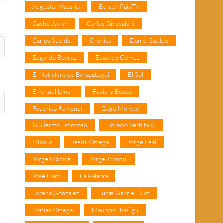
Augusto Macario
BeraUnPaisTV
Cacho Javier
Carlos Siniscalchi
Carlos Sueldo
Crónica
Daniel Sueldo
Edgardo Boyraz
Eduardo Gómez
El Noticiero de Berazategui
El Sol
Emanuel Lynch
Fabiana Bosco
Federico Ramondi
Gogo Morete
Guillermo Troncoso
Horacio Verbitsky
Infosur
Jesús Ortega
Jorge Leal
Jorge Módica
Jorge Tronqui
José Haro
La Palabra
Lorena González
Lucas Gabriel Díaz
Matías Ortega
Mauricio Bonfigli