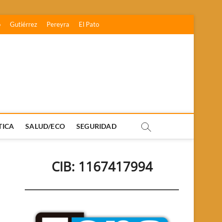
o
Gutiérrez
Pereyra
El Pato
TICA
SALUD/ECO
SEGURIDAD
CIB: 1167417994