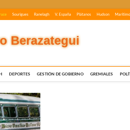
ruce
Sourigues
Ranelagh
V. España
Plátanos
Hudson
Marítim
vo Berazategui
H
DEPORTES
GESTIÓN DE GOBIERNO
GREMIALES
POLÍ