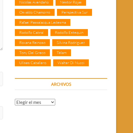
Nicolás Avendaño
Néstor Rojas
Osvaldo Chamorro
Perspectiva Sur
Rafael Passalacqua Ledesma
Rodolfo Cabral
Rodolfo Estequin
Roxana Reinoso
Silvina Rodríguez
Tony Del Greco
Télam
Ulises Caballero
Walter Di Nucci
ARCHIVOS
Archivos