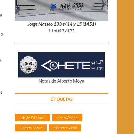
la
Jorge Masseo 133 e/ 14 y 15 (1451)
1160432131
io
,
Notas de Alberto Moya
se
ETIQUETAS
Adrián Di Nucci
AhoraOnline
Alberto Moya
Alberto Sabini