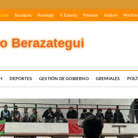
Cruce
Sourigues
Ranelagh
V. España
Plátanos
Hudson
Marítim
vo Berazategui
H
DEPORTES
GESTIÓN DE GOBIERNO
GREMIALES
POLÍ