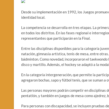
Desde su implementación en 1992, los Juegos promueven e
identidad local.
La competencia se desarrolla en tres etapas. La primera, 
en todos los distritos. En las fases regional e interregi
representantes que participarán en la Final.
Entre las disciplinas disponibles para la categoría juveni
natación, gimnasia artística, tenis de mesa, entre otras
bádminton. Como novedad, incorporaron el taekwondo I
disco y martillo. Además, el hockey se adaptó a la moda
En la categoría intergeneración, que permite la partic
agregaron bochas, sapo y fútbol tenis, que se suman a o
Las personas mayores podrán competir en disciplinas d
pentatlón, y también en juegos de mesa como ajedrez, b
Para personas con discapacidad, se incluyen pruebas de a