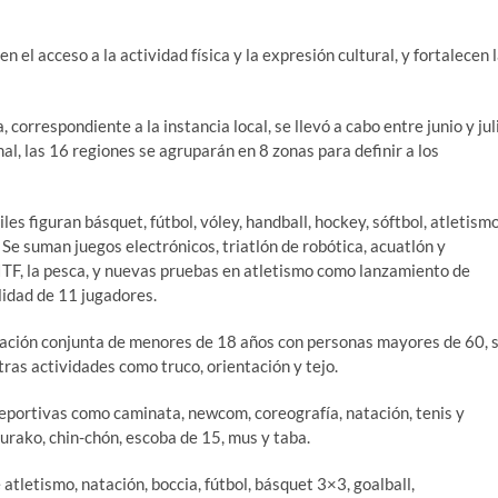
l acceso a la actividad física y la expresión cultural, y fortalecen 
correspondiente a la instancia local, se llevó a cabo entre junio y jul
onal, las 16 regiones se agruparán en 8 zonas para definir a los
les figuran básquet, fútbol, vóley, handball, hockey, sóftbol, atletismo
. Se suman juegos electrónicos, triatlón de robótica, acuatlón y
TF, la pesca, y nuevas pruebas en atletismo como lanzamiento de
lidad de 11 jugadores.
ipación conjunta de menores de 18 años con personas mayores de 60, 
tras actividades como truco, orientación y tejo.
eportivas como caminata, newcom, coreografía, natación, tenis y
urako, chin-chón, escoba de 15, mus y taba.
tletismo, natación, boccia, fútbol, básquet 3×3, goalball,