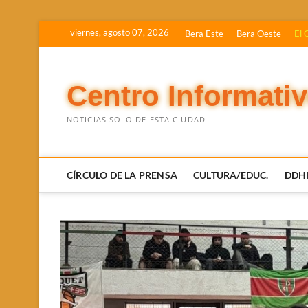
Saltar
viernes, agosto 07, 2026
Bera Este
Bera Oeste
El 
al
contenido
Centro Informati
NOTICIAS SOLO DE ESTA CIUDAD
CÍRCULO DE LA PRENSA
CULTURA/EDUC.
DDH