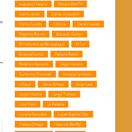
Augusto Macario
BeraUnPaisTV
Cacho Javier
Carlos Siniscalchi
os
Carlos Sueldo
Crónica
Daniel Sueldo
Edgardo Boyraz
Eduardo Gómez
El Noticiero de Berazategui
El Sol
Emanuel Lynch
Fabiana Bosco
Federico Ramondi
Gogo Morete
Guillermo Troncoso
Horacio Verbitsky
Infosur
Jesús Ortega
Jorge Leal
Jorge Módica
Jorge Tronqui
José Haro
La Palabra
Lorena González
Lucas Gabriel Díaz
Matías Ortega
Mauricio Bonfigli