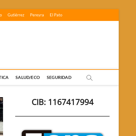
o
Gutiérrez
Pereyra
El Pato
TICA
SALUD/ECO
SEGURIDAD
CIB: 1167417994