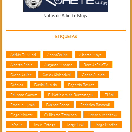
Notas de Alberto Moya
ETIQUETAS
Adrián Di Nucci
AhoraOnline
Alberto Moya
Alberto Sabini
Augusto Macario
BeraUnPaisTV
Cacho Javier
Carlos Siniscalchi
Carlos Sueldo
Crónica
Daniel Sueldo
Edgardo Boyraz
Eduardo Gómez
El Noticiero de Berazategui
El Sol
Emanuel Lynch
Fabiana Bosco
Federico Ramondi
Gogo Morete
Guillermo Troncoso
Horacio Verbitsky
Infosur
Jesús Ortega
Jorge Leal
Jorge Módica