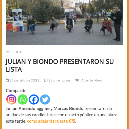
POLÍTICA
JULIAN Y BIONDO PRESENTARON SU
LISTA
28 de julio de 2021
2 comentarios
Alberto Moya
Compartir
Julian Amendolaggine
y
Marcos Biondo
presentaron la
unidad de sus candidaturas con un acto público en una plaza
esta tarde,
como adelantara este
CIB
.