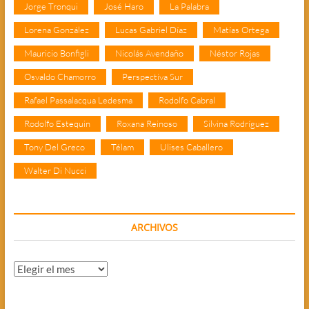
Jorge Tronqui
José Haro
La Palabra
Lorena González
Lucas Gabriel Díaz
Matías Ortega
Mauricio Bonfigli
Nicolás Avendaño
Néstor Rojas
Osvaldo Chamorro
Perspectiva Sur
Rafael Passalacqua Ledesma
Rodolfo Cabral
Rodolfo Estequin
Roxana Reinoso
Silvina Rodríguez
Tony Del Greco
Télam
Ulises Caballero
Walter Di Nucci
ARCHIVOS
Archivos