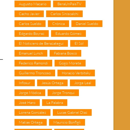
Augusto Macario
BeraUnPaisTV
Cacho Javier
Carlos Siniscalchi
Carlos Sueldo
Crónica
Daniel Sueldo
Edgardo Boyraz
Eduardo Gómez
El Noticiero de Berazategui
El Sol
Emanuel Lynch
Fabiana Bosco
Federico Ramondi
Gogo Morete
Guillermo Troncoso
Horacio Verbitsky
Infosur
Jesús Ortega
Jorge Leal
Jorge Módica
Jorge Tronqui
José Haro
La Palabra
Lorena González
Lucas Gabriel Díaz
Matías Ortega
Mauricio Bonfigli