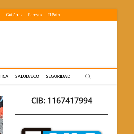
o
Gutiérrez
Pereyra
El Pato
TICA
SALUD/ECO
SEGURIDAD
CIB: 1167417994