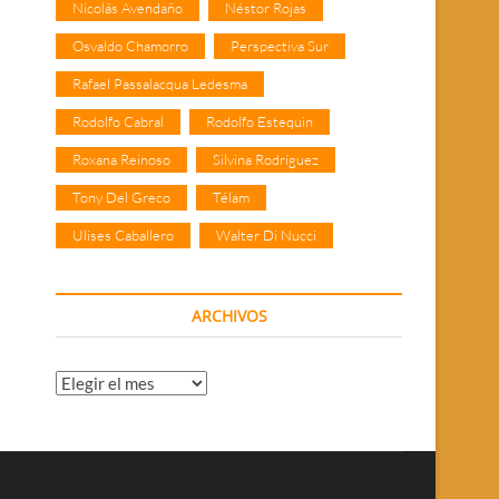
Nicolás Avendaño
Néstor Rojas
Osvaldo Chamorro
Perspectiva Sur
Rafael Passalacqua Ledesma
Rodolfo Cabral
Rodolfo Estequin
Roxana Reinoso
Silvina Rodríguez
Tony Del Greco
Télam
Ulises Caballero
Walter Di Nucci
ARCHIVOS
Archivos