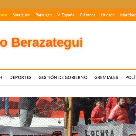
ruce
Sourigues
Ranelagh
V. España
Plátanos
Hudson
Marítim
vo Berazategui
H
DEPORTES
GESTIÓN DE GOBIERNO
GREMIALES
POLÍ