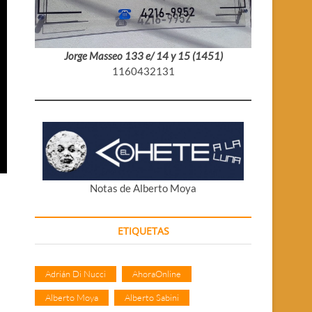
Jorge Masseo 133 e/ 14 y 15 (1451)
1160432131
Notas de Alberto Moya
ETIQUETAS
Adrián Di Nucci
AhoraOnline
Alberto Moya
Alberto Sabini