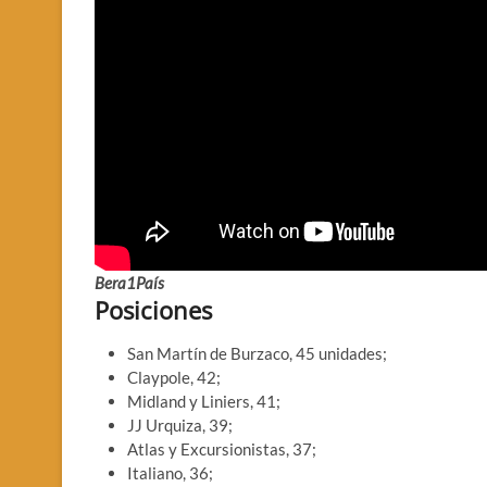
Bera1País
Posiciones
San Martín de Burzaco, 45 unidades;
Claypole, 42;
Midland y Liniers, 41;
JJ Urquiza, 39;
Atlas y Excursionistas, 37;
Italiano, 36;