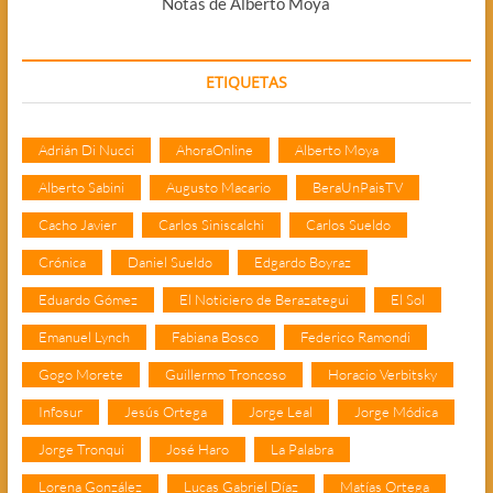
Notas de Alberto Moya
ETIQUETAS
Adrián Di Nucci
AhoraOnline
Alberto Moya
Alberto Sabini
Augusto Macario
BeraUnPaisTV
Cacho Javier
Carlos Siniscalchi
Carlos Sueldo
Crónica
Daniel Sueldo
Edgardo Boyraz
Eduardo Gómez
El Noticiero de Berazategui
El Sol
Emanuel Lynch
Fabiana Bosco
Federico Ramondi
Gogo Morete
Guillermo Troncoso
Horacio Verbitsky
Infosur
Jesús Ortega
Jorge Leal
Jorge Módica
Jorge Tronqui
José Haro
La Palabra
Lorena González
Lucas Gabriel Díaz
Matías Ortega