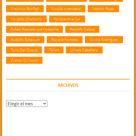
Mauricio Bonfigli
Nicolás Avendaño
Néstor Rojas
Osvaldo Chamorro
Perspectiva Sur
Rafael Passalacqua Ledesma
Rodolfo Cabral
Rodolfo Estequin
Roxana Reinoso
Silvina Rodríguez
Tony Del Greco
Télam
Ulises Caballero
Walter Di Nucci
ARCHIVOS
Archivos