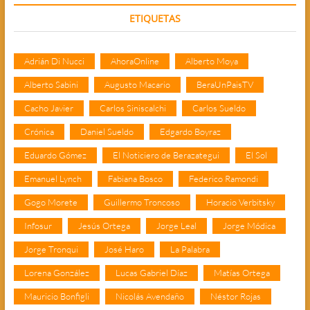
ETIQUETAS
Adrián Di Nucci
AhoraOnline
Alberto Moya
Alberto Sabini
Augusto Macario
BeraUnPaisTV
Cacho Javier
Carlos Siniscalchi
Carlos Sueldo
Crónica
Daniel Sueldo
Edgardo Boyraz
Eduardo Gómez
El Noticiero de Berazategui
El Sol
Emanuel Lynch
Fabiana Bosco
Federico Ramondi
Gogo Morete
Guillermo Troncoso
Horacio Verbitsky
Infosur
Jesús Ortega
Jorge Leal
Jorge Módica
Jorge Tronqui
José Haro
La Palabra
Lorena González
Lucas Gabriel Díaz
Matías Ortega
Mauricio Bonfigli
Nicolás Avendaño
Néstor Rojas