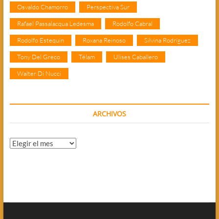
Osvaldo Chamorro
Perspectiva Sur
Rafael Passalacqua Ledesma
Rodolfo Cabral
Rodolfo Estequin
Roxana Reinoso
Silvina Rodríguez
Tony Del Greco
Télam
Ulises Caballero
Walter Di Nucci
ARCHIVOS
Archivos