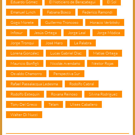
Eduardo Gómez
El Noticiero de Berazategui
El Sol
Emanuel Lynch
Fabiana Bosco
Federico Ramondi
Gogo Morete
Guillermo Troncoso
Horacio Verbitsky
Infosur
Jesús Ortega
Jorge Leal
Jorge Módica
Jorge Tronqui
José Haro
La Palabra
Lorena González
Lucas Gabriel Díaz
Matías Ortega
Mauricio Bonfigli
Nicolás Avendaño
Néstor Rojas
Osvaldo Chamorro
Perspectiva Sur
Rafael Passalacqua Ledesma
Rodolfo Cabral
Rodolfo Estequin
Roxana Reinoso
Silvina Rodríguez
Tony Del Greco
Télam
Ulises Caballero
Walter Di Nucci