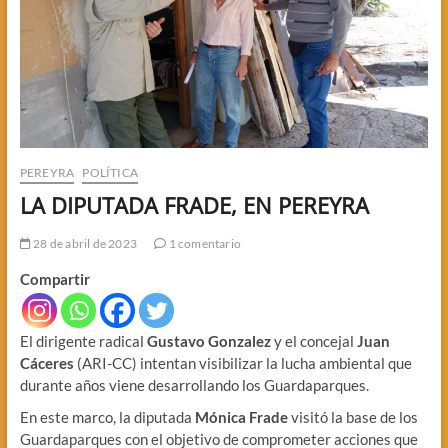
PEREYRA
POLÍTICA
LA DIPUTADA FRADE, EN PEREYRA
28 de abril de 2023
1 comentario
Compartir
El dirigente radical
Gustavo Gonzalez
y el concejal
Juan
Cáceres
(ARI-CC) intentan visibilizar la lucha ambiental que
durante años viene desarrollando los Guardaparques.
En este marco, la diputada
Mónica Frade
visitó la base de los
Guardaparques con el objetivo de comprometer acciones que