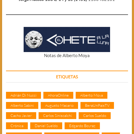
Notas de Alberto Moya
ETIQUETAS
Adrián Di Nucci
AhoraOnline
Alberto Moya
Alberto Sabini
Augusto Macario
BeraUnPaisTV
Cacho Javier
Carlos Siniscalchi
Carlos Sueldo
Crónica
Daniel Sueldo
Edgardo Boyraz