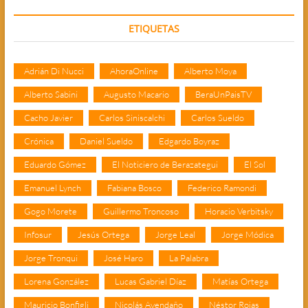
ETIQUETAS
Adrián Di Nucci
AhoraOnline
Alberto Moya
Alberto Sabini
Augusto Macario
BeraUnPaisTV
Cacho Javier
Carlos Siniscalchi
Carlos Sueldo
Crónica
Daniel Sueldo
Edgardo Boyraz
Eduardo Gómez
El Noticiero de Berazategui
El Sol
Emanuel Lynch
Fabiana Bosco
Federico Ramondi
Gogo Morete
Guillermo Troncoso
Horacio Verbitsky
Infosur
Jesús Ortega
Jorge Leal
Jorge Módica
Jorge Tronqui
José Haro
La Palabra
Lorena González
Lucas Gabriel Díaz
Matías Ortega
Mauricio Bonfigli
Nicolás Avendaño
Néstor Rojas