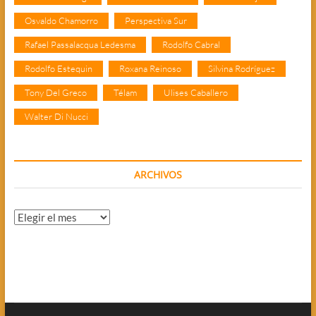
Osvaldo Chamorro
Perspectiva Sur
Rafael Passalacqua Ledesma
Rodolfo Cabral
Rodolfo Estequin
Roxana Reinoso
Silvina Rodríguez
Tony Del Greco
Télam
Ulises Caballero
Walter Di Nucci
ARCHIVOS
Archivos