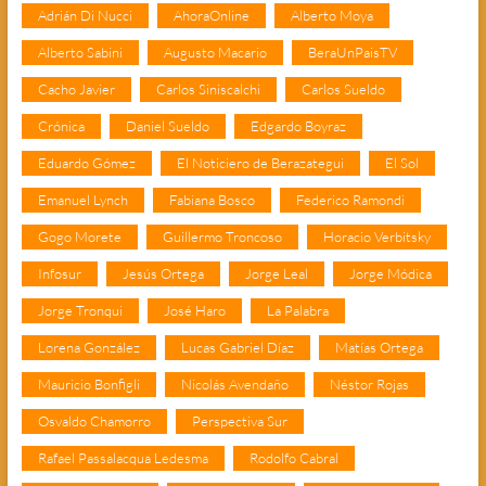
Adrián Di Nucci
AhoraOnline
Alberto Moya
Alberto Sabini
Augusto Macario
BeraUnPaisTV
Cacho Javier
Carlos Siniscalchi
Carlos Sueldo
Crónica
Daniel Sueldo
Edgardo Boyraz
Eduardo Gómez
El Noticiero de Berazategui
El Sol
Emanuel Lynch
Fabiana Bosco
Federico Ramondi
Gogo Morete
Guillermo Troncoso
Horacio Verbitsky
Infosur
Jesús Ortega
Jorge Leal
Jorge Módica
Jorge Tronqui
José Haro
La Palabra
Lorena González
Lucas Gabriel Díaz
Matías Ortega
Mauricio Bonfigli
Nicolás Avendaño
Néstor Rojas
Osvaldo Chamorro
Perspectiva Sur
Rafael Passalacqua Ledesma
Rodolfo Cabral