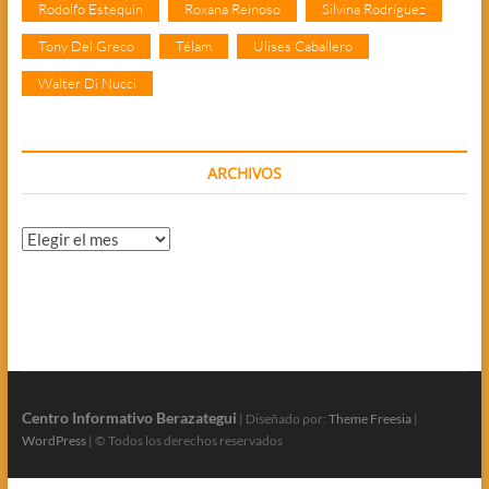
Rodolfo Estequin
Roxana Reinoso
Silvina Rodríguez
Tony Del Greco
Télam
Ulises Caballero
Walter Di Nucci
ARCHIVOS
Archivos
Centro Informativo Berazategui
| Diseñado por:
Theme Freesia
|
WordPress
| © Todos los derechos reservados