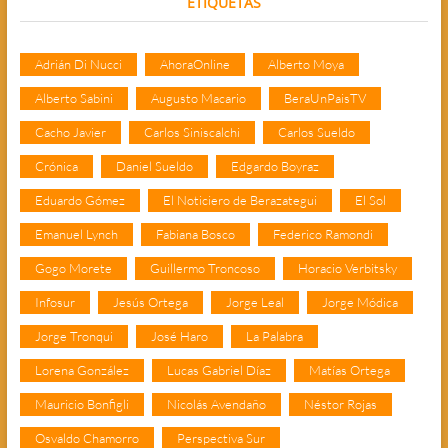
ETIQUETAS
Adrián Di Nucci
AhoraOnline
Alberto Moya
Alberto Sabini
Augusto Macario
BeraUnPaisTV
Cacho Javier
Carlos Siniscalchi
Carlos Sueldo
Crónica
Daniel Sueldo
Edgardo Boyraz
Eduardo Gómez
El Noticiero de Berazategui
El Sol
Emanuel Lynch
Fabiana Bosco
Federico Ramondi
Gogo Morete
Guillermo Troncoso
Horacio Verbitsky
Infosur
Jesús Ortega
Jorge Leal
Jorge Módica
Jorge Tronqui
José Haro
La Palabra
Lorena González
Lucas Gabriel Díaz
Matías Ortega
Mauricio Bonfigli
Nicolás Avendaño
Néstor Rojas
Osvaldo Chamorro
Perspectiva Sur