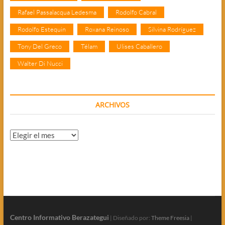
Rafael Passalacqua Ledesma
Rodolfo Cabral
Rodolfo Estequin
Roxana Reinoso
Silvina Rodríguez
Tony Del Greco
Télam
Ulises Caballero
Walter Di Nucci
ARCHIVOS
Archivos
Centro Informativo Berazategui
| Diseñado por:
Theme Freesia
|