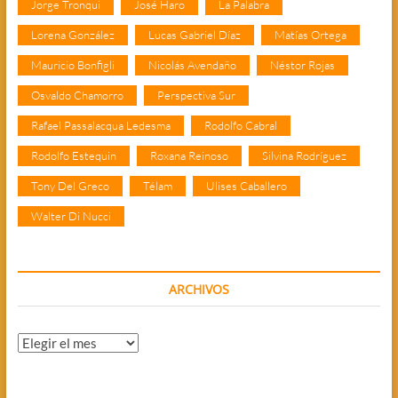
Jorge Tronqui
José Haro
La Palabra
Lorena González
Lucas Gabriel Díaz
Matías Ortega
Mauricio Bonfigli
Nicolás Avendaño
Néstor Rojas
Osvaldo Chamorro
Perspectiva Sur
Rafael Passalacqua Ledesma
Rodolfo Cabral
Rodolfo Estequin
Roxana Reinoso
Silvina Rodríguez
Tony Del Greco
Télam
Ulises Caballero
Walter Di Nucci
ARCHIVOS
Archivos