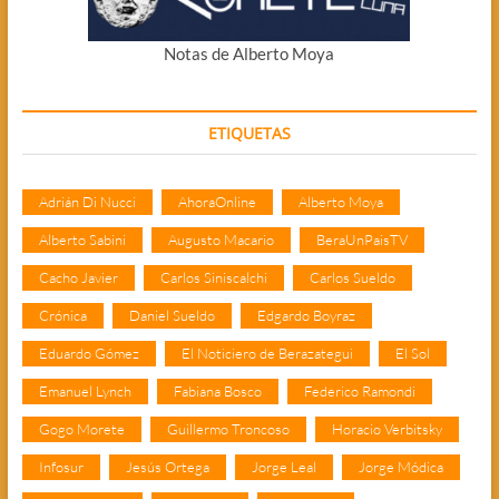
Notas de Alberto Moya
ETIQUETAS
Adrián Di Nucci
AhoraOnline
Alberto Moya
Alberto Sabini
Augusto Macario
BeraUnPaisTV
Cacho Javier
Carlos Siniscalchi
Carlos Sueldo
Crónica
Daniel Sueldo
Edgardo Boyraz
Eduardo Gómez
El Noticiero de Berazategui
El Sol
Emanuel Lynch
Fabiana Bosco
Federico Ramondi
Gogo Morete
Guillermo Troncoso
Horacio Verbitsky
Infosur
Jesús Ortega
Jorge Leal
Jorge Módica