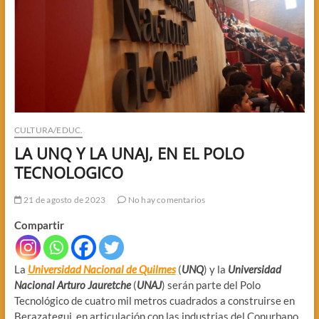
CULTURA/EDUC.
LA UNQ Y LA UNAJ, EN EL POLO
TECNOLOGICO
21 de agosto de 2023
No hay comentarios
Compartir
La
Universidad Nacional de Quilmes
(
UNQ
) y la
Universidad
Nacional Arturo Jauretche
(
UNAJ
) serán parte del Polo
Tecnológico de cuatro mil metros cuadrados a construirse en
Berazategui, en articulación con las industrias del Conurbano.