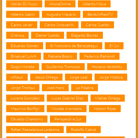
Adrián Di Nucci
AhoraOnline
Alberto Moya
Alberto Sabini
Augusto Macario
BeraUnPaisTV
Cacho Javier
Carlos Siniscalchi
Carlos Sueldo
Crónica
Daniel Sueldo
Edgardo Boyraz
Eduardo Gómez
El Noticiero de Berazategui
El Sol
Emanuel Lynch
Fabiana Bosco
Federico Ramondi
Gogo Morete
Guillermo Troncoso
Horacio Verbitsky
Infosur
Jesús Ortega
Jorge Leal
Jorge Módica
Jorge Tronqui
José Haro
La Palabra
Lorena González
Lucas Gabriel Díaz
Matías Ortega
Mauricio Bonfigli
Nicolás Avendaño
Néstor Rojas
Osvaldo Chamorro
Perspectiva Sur
Rafael Passalacqua Ledesma
Rodolfo Cabral