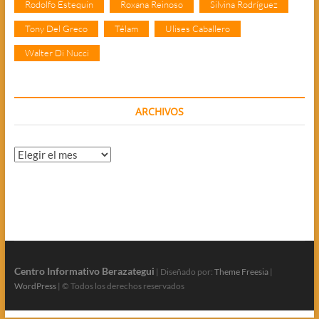
Rodolfo Estequin
Roxana Reinoso
Silvina Rodríguez
Tony Del Greco
Télam
Ulises Caballero
Walter Di Nucci
ARCHIVOS
Archivos
Centro Informativo Berazategui
| Diseñado por:
Theme Freesia
|
WordPress
| © Todos los derechos reservados