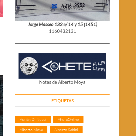
Jorge Masseo 133 e/ 14 y 15 (1451)
1160432131
Notas de Alberto Moya
ETIQUETAS
Adrián Di Nucci
AhoraOnline
Alberto Moya
Alberto Sabini