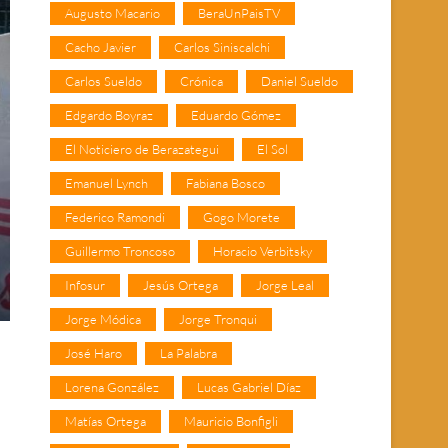
Augusto Macario
BeraUnPaisTV
Cacho Javier
Carlos Siniscalchi
Carlos Sueldo
Crónica
Daniel Sueldo
Edgardo Boyraz
Eduardo Gómez
El Noticiero de Berazategui
El Sol
Emanuel Lynch
Fabiana Bosco
Federico Ramondi
Gogo Morete
Guillermo Troncoso
Horacio Verbitsky
Infosur
Jesús Ortega
Jorge Leal
Jorge Módica
Jorge Tronqui
José Haro
La Palabra
Lorena González
Lucas Gabriel Díaz
Matías Ortega
Mauricio Bonfigli