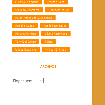
Nicolás Avendaño
Néstor Rojas
Osvaldo Chamorro
Perspectiva Sur
Rafael Passalacqua Ledesma
Rodolfo Cabral
Rodolfo Estequin
Roxana Reinoso
Silvina Rodríguez
Tony Del Greco
Télam
Ulises Caballero
Walter Di Nucci
ARCHIVOS
Archivos