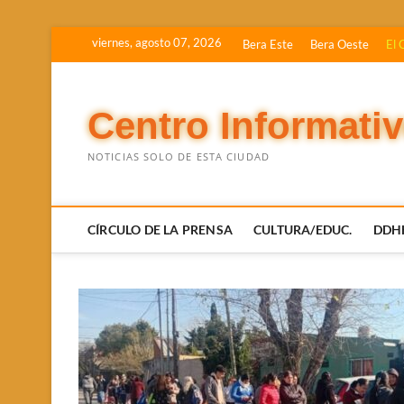
Saltar
viernes, agosto 07, 2026
Bera Este
Bera Oeste
El 
al
contenido
Centro Informati
NOTICIAS SOLO DE ESTA CIUDAD
CÍRCULO DE LA PRENSA
CULTURA/EDUC.
DDH