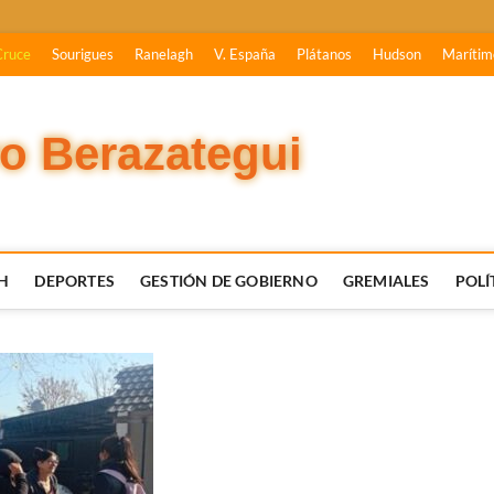
Cruce
Sourigues
Ranelagh
V. España
Plátanos
Hudson
Marítim
vo Berazategui
H
DEPORTES
GESTIÓN DE GOBIERNO
GREMIALES
POLÍ