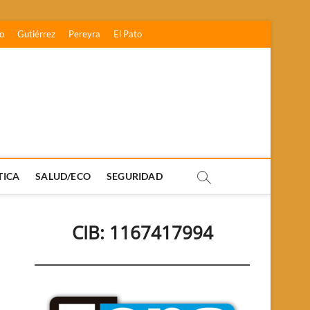
o
Gutiérrez
Pereyra
El Pato
TICA
SALUD/ECO
SEGURIDAD
CIB: 1167417994