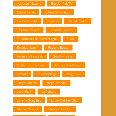
Augusto Macario
BeraUnPaisTV
Cacho Javier
Carlos Siniscalchi
Carlos Sueldo
Crónica
Daniel Sueldo
Edgardo Boyraz
Eduardo Gómez
El Noticiero de Berazategui
El Sol
Emanuel Lynch
Fabiana Bosco
Federico Ramondi
Gogo Morete
Guillermo Troncoso
Horacio Verbitsky
Infosur
Jesús Ortega
Jorge Leal
Jorge Módica
Jorge Tronqui
José Haro
La Palabra
Lorena González
Lucas Gabriel Díaz
Matías Ortega
Mauricio Bonfigli