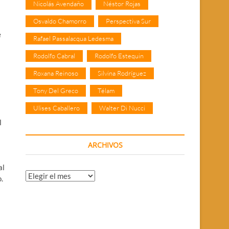
Nicolás Avendaño
Néstor Rojas
Osvaldo Chamorro
Perspectiva Sur
e
Rafael Passalacqua Ledesma
Rodolfo Cabral
Rodolfo Estequin
Roxana Reinoso
Silvina Rodríguez
Tony Del Greco
Télam
Ulises Caballero
Walter Di Nucci
l
ARCHIVOS
al
Archivos
.