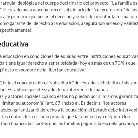
jerarquía ideológica del cuerpo doctrinario del proyecto: “La familia es
” El Estado pasa a ocupar un rol subsidiario del “rol preferente” de las
ural y primario que posee el derecho y deber de orientar la formación
 como garante del derecho a la educación, asegurando acceso y validez
respectivamente).
educativa
r la educación en condiciones de equidad entre instituciones educativa
vada tiene igual derecho a ser subsidiada (hoy en más de un 70%!) que 
¡Y esto en nombre de la libertad educativa!
 bajo el concepto de rol “subsidiario” del estado, se habilita el sistem
edad. Establece que el Estado debe intervenir de manera
as y actores sociales cuando éstos no puedan por sí mismos garantiz
limitar su autonomía” (art. 67, inciso e). Es decir, si “los actores
o pueden garantizar el derecho a la educación”, el Estado debe interveni
as cuotas de la escuela privada que la familia haya elegido. Una
tado financia las cuotas que las familias pagan a la escuela privada, 