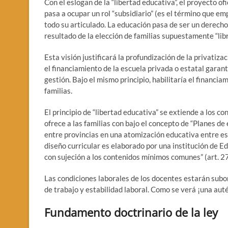
Con el eslogan de la “libertad educativa”, el proyecto of
pasa a ocupar un rol “subsidiario” (es el término que em
todo su articulado. La educación pasa de ser un derecho s
resultado de la elección de familias supuestamente “libr
Esta visión justificará la profundización de la privatiz
el financiamiento de la escuela privada o estatal garanti
gestión. Bajo el mismo principio, habilitaría el financi
familias.
El principio de “libertad educativa” se extiende a los con
ofrece a las familias con bajo el concepto de “Planes de
entre provincias en una atomización educativa entre esc
diseño curricular es elaborado por una institución de E
con sujeción a los contenidos mínimos comunes” (art. 27
Las condiciones laborales de los docentes estarán subor
de trabajo y estabilidad laboral. Como se verá ¡una aut
Fundamento doctrinario de la ley