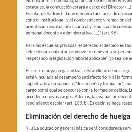
No obstante, lo señalado, la función de los directivos es
estatales, la conducción estará a cargo del Director (…)
Escolar de Padres (…) que ejercerá funciones de direcci
control institucional, y el nombramiento y remoción del 
orientación institucional, control y rendición de cuenta
personal docente y administrativo. (…)” (art. 96).
Para las escuelas privadas, el derecho al despido es ta
seleccionar, contratar, promover y remover a su person
respetando la legislación laboral aplicable” (¡o sea, de a
El ser titular ya no garantiza la estabilidad de un cargo
está vinculada al desempeño satisfactorio [y a] la forma
supeditado a un supuesto “desempeño y formación”, cuan
cargo por el cual se concursó con la formación debida. 
acceder a nuevos cargos. Además, la evaluación docente
rendimiento escolar (art. 109, b). Es decir, se hace res
Eliminación del derecho de huelga
“(…) La educación general básica será considerada serv