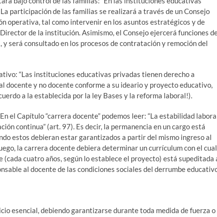
tará bajo control de las familias: “En las instituciones educativas
 La participación de las familias se realizará a través de un Consejo
ón operativa, tal como intervenir en los asuntos estratégicos y de
Director de la institución. Asimismo, el Consejo ejercerá funciones d
s, y será consultado en los procesos de contratación y remoción del
xativo: “Las instituciones educativas privadas tienen derecho a
al docente y no docente conforme a su ideario y proyecto educativo,
cuerdo a la establecida por la ley Bases y la reforma laboral!).
. En el Capítulo “carrera docente” podemos leer: “La estabilidad labora
ción continua” (art. 97). Es decir, la permanencia en un cargo está
do estos debieran estar garantizados a partir del mismo ingreso al
Luego, la carrera docente debiera determinar un currículum con el cual
 (cada cuatro años, según lo establece el proyecto) está supeditada 
ponsable al docente de las condiciones sociales del derrumbe educativo
icio esencial, debiendo garantizarse durante toda medida de fuerza o