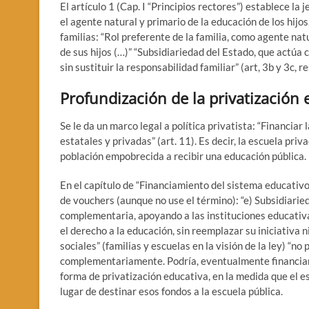
El artículo 1 (Cap. I “Principios rectores”) establece la 
el agente natural y primario de la educación de los hijos.
familias: “Rol preferente de la familia, como agente nat
de sus hijos (…)” “Subsidiariedad del Estado, que actúa
sin sustituir la responsabilidad familiar” (art, 3b y 3c, 
Profundización de la privatización 
Se le da un marco legal a política privatista: “Financia
estatales y privadas” (art. 11). Es decir, la escuela pri
población empobrecida a recibir una educación pública. 
En el capítulo de “Financiamiento del sistema educativo”,
de vouchers (aunque no use el término): “e) Subsidiari
complementaria, apoyando a las instituciones educativ
el derecho a la educación, sin reemplazar su iniciativa ni 
sociales” (familias y escuelas en la visión de la ley) “n
complementariamente. Podría, eventualmente financiar l
forma de privatización educativa, en la medida que el es
lugar de destinar esos fondos a la escuela pública.