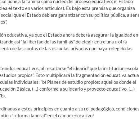
icial pone a la familia como núcleo del proceso educativo; el Estado
plea el texto en varios artículos). Es bajo esta premisa que organiza
ocial que el Estado debiera garantizar con su política pública, a ser 
es”.
ación educativa, ya que el Estado ahora deberá asegurar la igualdad en
zando así “la libertad de las familias” de elegir entre una u otra
amiento de las cuotas de las escuelas privadas que hayan elegido las
tenidos educativos, al resaltarse “el ideario” que la institución escola
 estudios propios”. Esto multiplicará la fragmentación educativa actua
uelas individuales: “b) Planes de estudio propios: aquellos donde el
ducación Básica, (…) conforme a su ideario y proyecto educativo, (…)
b).
dinadas a estos principios en cuanto a su rol pedagógico, condicione
éntica “reforma laboral” en el campo educativo!