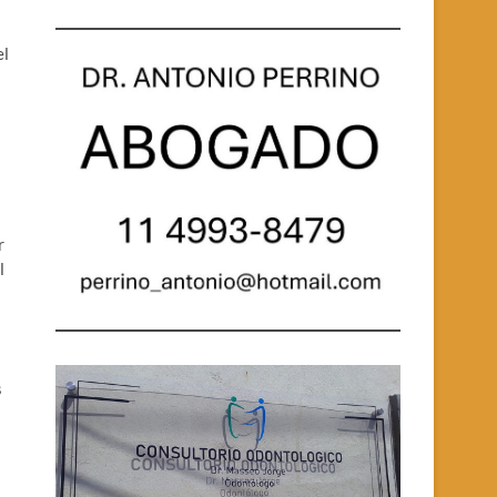
el
r
l
s