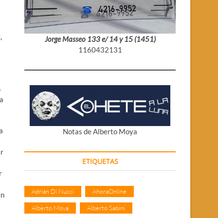
,
Jorge Masseo 133 e/ 14 y 15 (1451)
1160432131
s
la
a
Notas de Alberto Moya
ar
ETIQUETAS
r
Adrián Di Nucci
AhoraOnline
en
Alberto Moya
Alberto Sabini