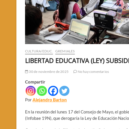
CULTURA/EDUC.
GREMIALES
LIBERTAD EDUCATIVA (LEY) SUBSID
30 de noviembre de 2025
No hay comentarios
Compartir
Por
Alejandro Barton
En la reunión del lunes 17 del Consejo de Mayo, el gobi
(Infobae 19N), que derogaría la Ley de Educación Naci