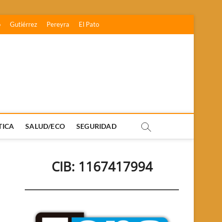
o
Gutiérrez
Pereyra
El Pato
TICA
SALUD/ECO
SEGURIDAD
CIB: 1167417994