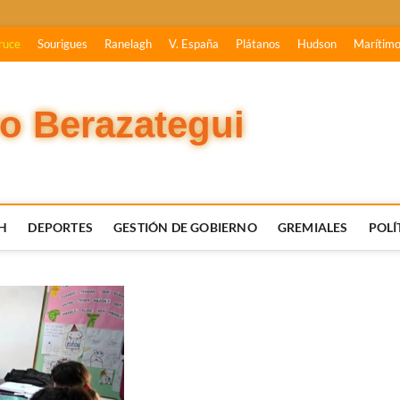
ruce
Sourigues
Ranelagh
V. España
Plátanos
Hudson
Marítim
vo Berazategui
H
DEPORTES
GESTIÓN DE GOBIERNO
GREMIALES
POLÍ