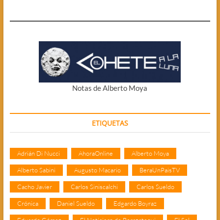
Notas de Alberto Moya
ETIQUETAS
Adrián Di Nucci
AhoraOnline
Alberto Moya
Alberto Sabini
Augusto Macario
BeraUnPaisTV
Cacho Javier
Carlos Siniscalchi
Carlos Sueldo
Crónica
Daniel Sueldo
Edgardo Boyraz