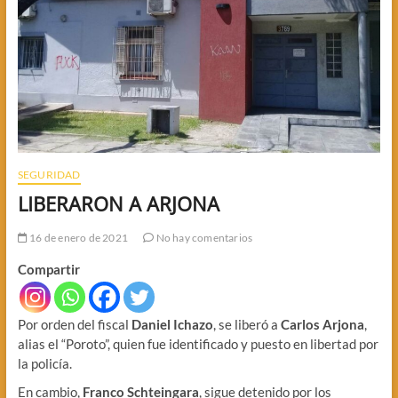
SEGURIDAD
LIBERARON A ARJONA
16 de enero de 2021
No hay comentarios
Compartir
Por orden del fiscal
Daniel Ichazo
, se liberó a
Carlos Arjona
,
alias el “Poroto”, quien fue identificado y puesto en libertad por
la policía.
En cambio,
Franco Schteingara
, sigue detenido por los