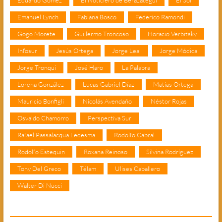
Eduardo Gómez
El Noticiero de Berazategui
El Sol
Emanuel Lynch
Fabiana Bosco
Federico Ramondi
Gogo Morete
Guillermo Troncoso
Horacio Verbitsky
Infosur
Jesús Ortega
Jorge Leal
Jorge Módica
Jorge Tronqui
José Haro
La Palabra
Lorena González
Lucas Gabriel Díaz
Matías Ortega
Mauricio Bonfigli
Nicolás Avendaño
Néstor Rojas
Osvaldo Chamorro
Perspectiva Sur
Rafael Passalacqua Ledesma
Rodolfo Cabral
Rodolfo Estequin
Roxana Reinoso
Silvina Rodríguez
Tony Del Greco
Télam
Ulises Caballero
Walter Di Nucci