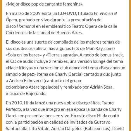
«Mejor disco pop de cantante femenina».
En marzo de 2009 edita un CD+DVD, titulado
En Vivo en el
Ópera
, grabado en vivo durante la presentación del
disco
Hormonal
en el emblemático Teatro Ópera de la calle
Corrientes de la ciudad de Buenos Aires.
El disco es una suerte de compilado de los mejores temas de
sus dos discos solista más algunos hits de Man Ray, como
«Sola en los bares» y «Tierra sagrada». A modo de bonus track,
el CD de audio incluye 2 remixes, una versión lounge del tema
«Hace frío ya» y una versión club dance del tema «Buscando un
símbolo de paz» (tema de Charly García) cantado a dúo junto
a Andrea Echeverri (cantante del grupo
colombiano Aterciopelados) y remixado por Adrián Sosa,
músico de Bajofondo.
En 2010, Hilda lanzó una nueva obra discográfica,
Futuro
Perfecto
, a la vez que integró en esa época la banda de Charly
García en presentaciones en vivo. En este disco Hilda contó
con la participación en calidad de invitados de Gustavo
Santaolalla, Lito Vitale, Adrián Dárgelos (Babasónicos), David