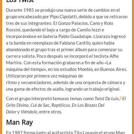
Durante 1985 se produjo una nueva serie de cambios en el
grupo encabezado por Pipo Cipolatti, debido a que se retiraron
tres de sus integrantes: El Gonzo Palacios, Cano y Rolo
Rossini, quedando el bajo a cargo de Camilo Iezzi e
incorporándose en batería Pablo Guadalupe. Lizarazu ingresó
a la banda en reemplazo de Fabiana Cantilo, quien había
abandonado el grupo tras el primer álbum para comenzar su
carrera solista. Poco después se incorporó el teclista Alfie
Martins. Con esta formación grabaron a fin de año «La
máquina del tiempo», en los estudios Moebio, en Buenos Aires.
Utilizaron por primera vez máquinas de
ritmo y secuenciadores, además de una orquesta de cámara y
una gama de efectos de audio, logrando un trabajo original.
3
Con el grupo interpretó famosos temas como
Twist De Luis
,
​
El
Grito Divino
,
Cul de Sac
,
Reptilicus
,
En Los Brazos Del
Dolor
y
Viéndolo
, entre otros.
Man Ray
En 1987 forma junto al guitarrista Tito Losavio el grupo Man