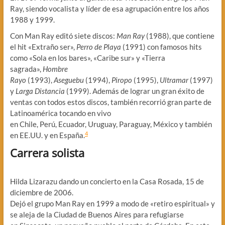
Ray, siendo vocalista y líder de esa agrupación entre los años
1988 y 1999.
Con Man Ray editó siete discos:
Man Ray
(1988), que contiene
el hit «Extraño ser»,
Perro de Playa
(1991) con famosos hits
como «Sola en los bares», «Caribe sur» y «Tierra
sagrada»,
Hombre
Rayo
(1993),
Aseguebu
(1994),
Piropo
(1995),
Ultramar
(1997)
y
Larga Distancia
(1999). Además de lograr un gran éxito de
ventas con todos estos discos, también recorrió gran parte de
Latinoamérica tocando en vivo
en Chile, Perú, Ecuador, Uruguay, Paraguay, México y también
4
en EE.UU. y en España.
Carrera solista
Hilda Lizarazu dando un concierto en la Casa Rosada, 15 de
diciembre de 2006.
Dejó el grupo Man Ray en 1999 a modo de «retiro espiritual» y
se aleja de la Ciudad de Buenos Aires para refugiarse