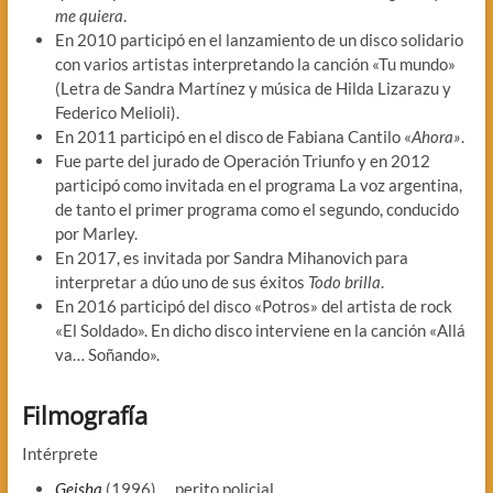
me quiera
.
En 2010 participó en el lanzamiento de un disco solidario
con varios artistas interpretando la canción «Tu mundo»
(Letra de Sandra Martínez y música de Hilda Lizarazu y
Federico Melioli).
En 2011 participó en el disco de Fabiana Cantilo «
Ahora»
.
Fue parte del jurado de Operación Triunfo y en 2012
participó como invitada en el programa La voz argentina,
de tanto el primer programa como el segundo, conducido
por Marley.
En 2017, es invitada por Sandra Mihanovich para
interpretar a dúo uno de sus éxitos
Todo brilla
.
En 2016 participó del disco «Potros» del artista de rock
«El Soldado». En dicho disco interviene en la canción «Allá
va… Soñando».
Filmografía
Intérprete
Geisha
(1996) … perito policial