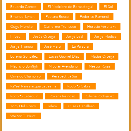
Eduardo Gómez
El Noticiero de Berazategui
El Sol
Emanuel Lynch
Fabiana Bosco
Federico Ramondi
Gogo Morete
Guillermo Troncoso
Horacio Verbitsky
Infosur
Jesús Ortega
Jorge Leal
Jorge Módica
Jorge Tronqui
José Haro
La Palabra
Lorena González
Lucas Gabriel Díaz
Matías Ortega
Mauricio Bonfigli
Nicolás Avendaño
Néstor Rojas
Osvaldo Chamorro
Perspectiva Sur
Rafael Passalacqua Ledesma
Rodolfo Cabral
Rodolfo Estequin
Roxana Reinoso
Silvina Rodríguez
Tony Del Greco
Télam
Ulises Caballero
Walter Di Nucci