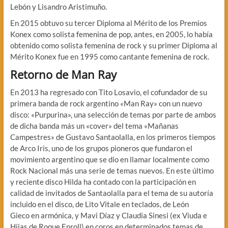
Lebón y Lisandro Aristimuño.
En 2015 obtuvo su tercer Diploma al Mérito de los Premios
Konex como solista femenina de pop, antes, en 2005, lo había
obtenido como solista femenina de rock y su primer Diploma al
Mérito Konex fue en 1995 como cantante femenina de rock.
Retorno de Man Ray
En 2013 ha regresado con Tito Losavio, el cofundador de su
primera banda de rock argentino «Man Ray» con un nuevo
disco: «Purpurina», una selección de temas por parte de ambos
de dicha banda más un «cover» del tema «Mañanas
Campestres» de Gustavo Santaolalla, en los primeros tiempos
de Arco Iris, uno de los grupos pioneros que fundaron el
movimiento argentino que se dio en llamar localmente como
Rock Nacional más una serie de temas nuevos. En este último
y reciente disco Hilda ha contado con la participación en
calidad de invitados de Santaolalla para el tema de su autoría
incluido en el disco, de Lito Vitale en teclados, de León
Gieco en armónica, y Mavi Díaz y Claudia Sinesi (ex Viuda e
Hijas de Roque Enroll) en coros en determinados temas de