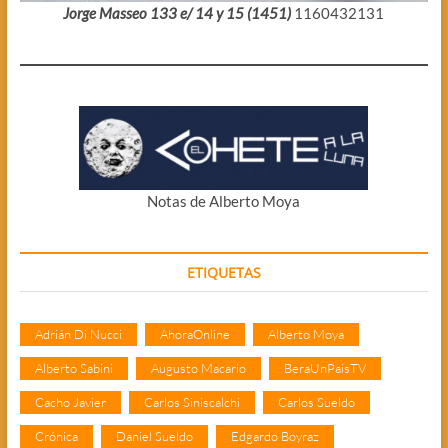
Jorge Masseo 133 e/ 14 y 15 (1451)
1160432131
Notas de Alberto Moya
ETIQUETAS
Adrián Di Nucci
AhoraOnline
Alberto Moya
Alberto Sabini
Augusto Macario
BeraUnPaisTV
Cacho Javier
Carlos Siniscalchi
Carlos Sueldo
Crónica
Daniel Sueldo
Edgardo Boyraz