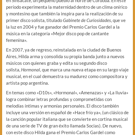
en Sinsacate, un pequeño pueblo al norte de Córdoba. En este
período experimenta la maternidad dentro de un clima onírico
y montesino que también la inspira para la realización de su
primer disco solista, titulado
Gabinete de Curiosidades
, que ve
la luz en 2004 y fue ganador del Premio Carlos Gardel a la
música en la categoría «Mejor disco pop de cantante
femenina».
En 2007, ya de regreso, reinstalada en la ciudad de Buenos
Aires, Hilda arma y consolida su propia banda junto a nuevos
músicos con quienes graba y edita su segundo disco
solista,
Hormonal
, que marca una nueva etapa en su largo viaje
musical, en el cual demuestra su madurez como compositora y
artista pop argentina.
En temas como «D10s», «Hormonal», «Amenazas» y «La lluvia»
logra combinar letras profundas y comprometidas con
melodías íntimas y armonías personales. El disco también
incluye una versión en español de «Hace frío ya», (un clásico de
la canción popular italiana que se convierte en cortina musical
de una serie de TV de gran éxito llamada Socias). De nuevo,
con este disco Hilda gana el Premio Carlos Gardel como