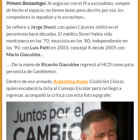
Primero Berazategui
. Al negociar con el PJ a escondidas, rompen
de hecho el espacio, no tienen bolas para decirlo; por eso, los
compañeros lo repudian y lo escrachan
«.
Se refiere a
Jorge Sívori
, con quien Cáceres militó en el
peronismo hace décadas. El médico Sívori había sido
montonero en los ’70; mussista en los ’80; independiente en
los ’90; con
Luis Patti
en 2003; concejal K desde 2005 con
Mario Giacobbe
…
…. De la mano de
Ricardo Giacobbe
regresó al HCD como pata
peronista de
Cambiemos
.
Dentro de ese armado,
Argentina Ayala
(
Coalición Cívica
),
quien encabezó la lista al Consejo Escolar pero no llegó a
ingresar, acompañó la crítica con esta foto epígrafe: