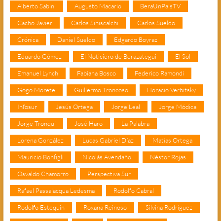
Alberto Sabini
Augusto Macario
BeraUnPaisTV
Cacho Javier
Carlos Siniscalchi
Carlos Sueldo
Crónica
Daniel Sueldo
Edgardo Boyraz
Eduardo Gómez
El Noticiero de Berazategui
El Sol
Emanuel Lynch
Fabiana Bosco
Federico Ramondi
Gogo Morete
Guillermo Troncoso
Horacio Verbitsky
Infosur
Jesús Ortega
Jorge Leal
Jorge Módica
Jorge Tronqui
José Haro
La Palabra
Lorena González
Lucas Gabriel Díaz
Matías Ortega
Mauricio Bonfigli
Nicolás Avendaño
Néstor Rojas
Osvaldo Chamorro
Perspectiva Sur
Rafael Passalacqua Ledesma
Rodolfo Cabral
Rodolfo Estequin
Roxana Reinoso
Silvina Rodríguez